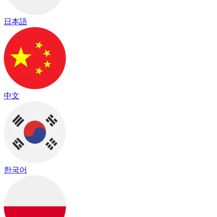
日本語
中文
한국어