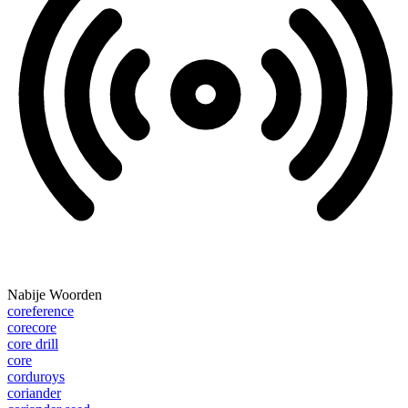
Nabije Woorden
coreference
corecore
core drill
core
corduroys
coriander