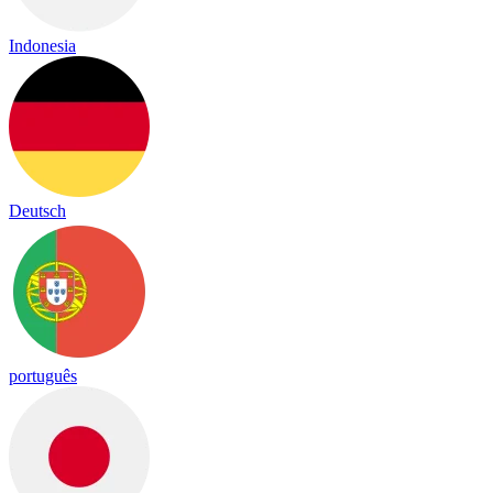
Indonesia
Deutsch
português