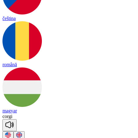
čeština
română
magyar
cor
gi