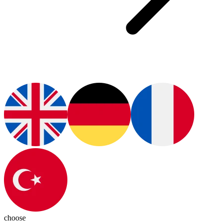
choose