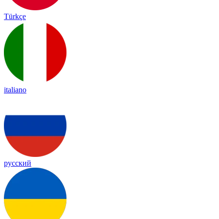
Türkçe
italiano
русский