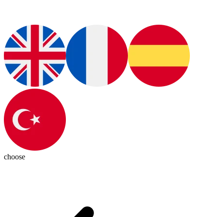
choose