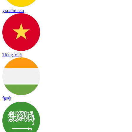
українська
Tiếng Việt
हिन्दी