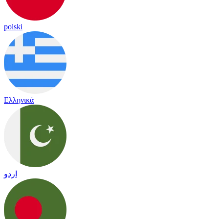
polski
Ελληνικά
اردو