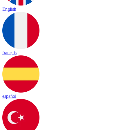
English
français
español