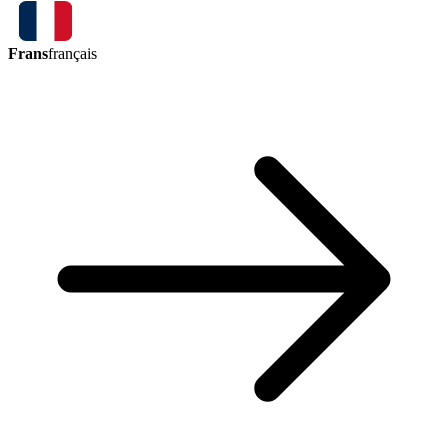
Frans
français