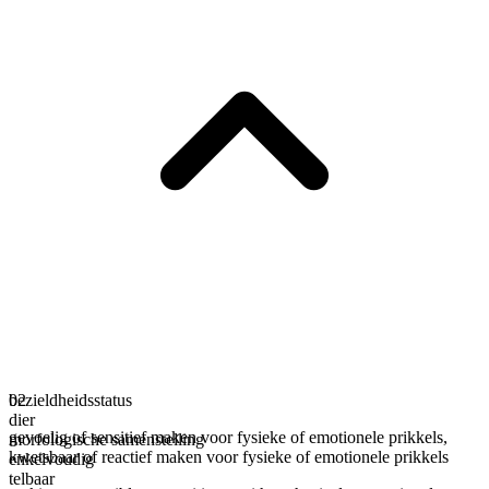
bezieldheidsstatus
02
dier
gevoelig of sensitief maken voor fysieke of emotionele prikkels
,
morfologische samenstelling
kwetsbaar of reactief maken voor fysieke of emotionele prikkels
enkelvoudig
telbaar