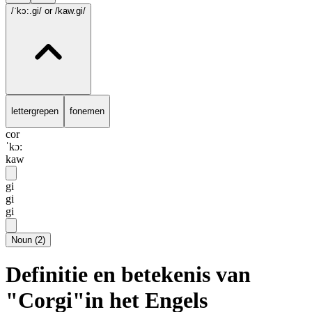
/ˈkɔ:.gi/
or /kaw.gi/
lettergrepen
fonemen
cor
ˈkɔ:
kaw
gi
gi
gi
Noun
(
2
)
Definitie en betekenis van
"Corgi"in het Engels