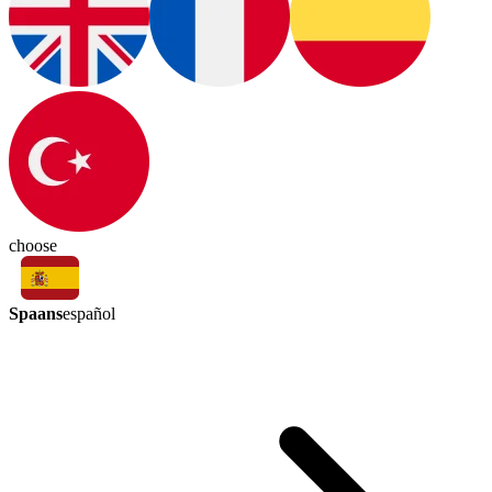
choose
Spaans
español