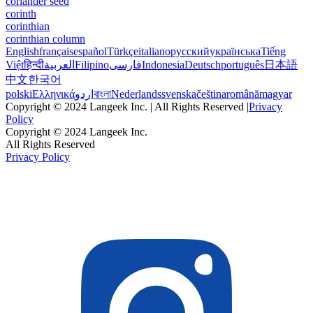
coriander seed
corinth
corinthian
corinthian column
English
français
español
Türkçe
italiano
русский
українська
Tiếng
Việt
हिन्दी
العربية
Filipino
فارسی
Indonesia
Deutsch
português
日本語
中文
한국어
polski
Ελληνικά
اردو
বাংলা
Nederlands
svenska
čeština
română
magyar
Copyright © 2024 Langeek Inc. | All Rights Reserved |
Privacy
Policy
Copyright © 2024 Langeek Inc.
All Rights Reserved
Privacy Policy