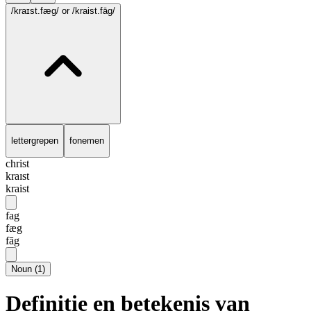
/kraɪst.fæg/
or /kraist.fāg/
lettergrepen
fonemen
christ
kraɪst
kraist
fag
fæg
fāg
Noun
(
1
)
Definitie en betekenis van