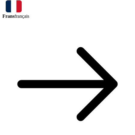
Frans
français