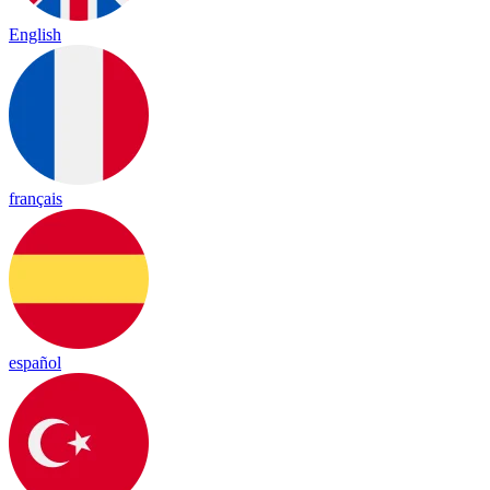
English
français
español