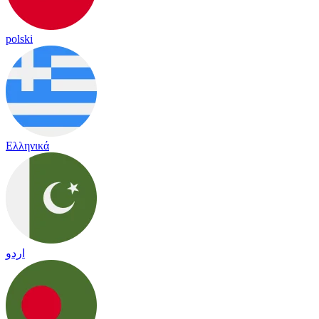
polski
Ελληνικά
اردو