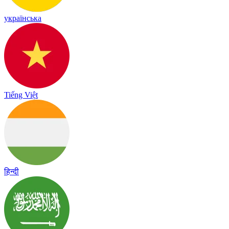
українська
Tiếng Việt
हिन्दी