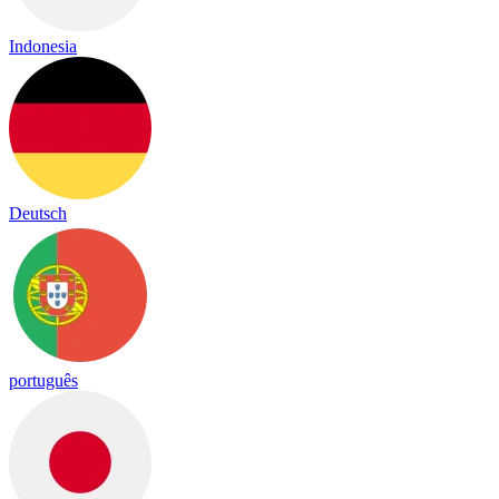
Indonesia
Deutsch
português