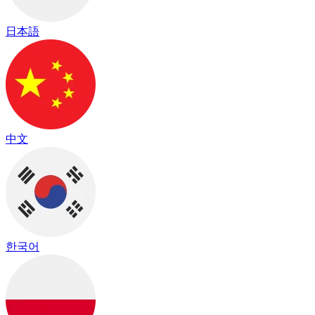
日本語
中文
한국어