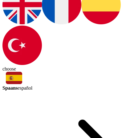
choose
Spaans
español