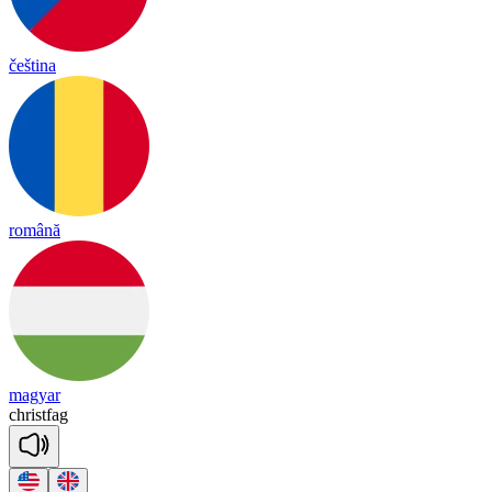
čeština
română
magyar
christ
fag