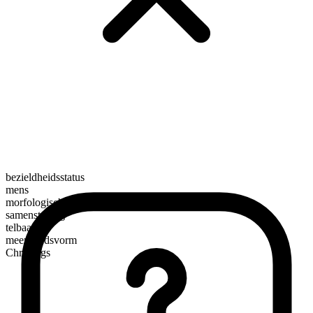
bezieldheidsstatus
mens
morfologische samenstelling
samenstelling
telbaar
meervoudsvorm
Christfags