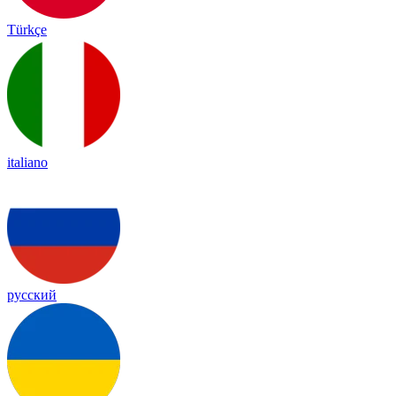
Türkçe
italiano
русский