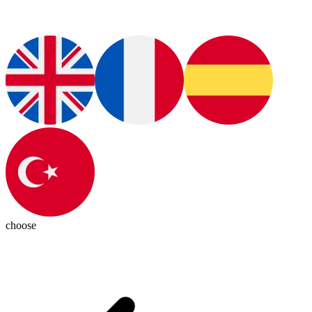
choose