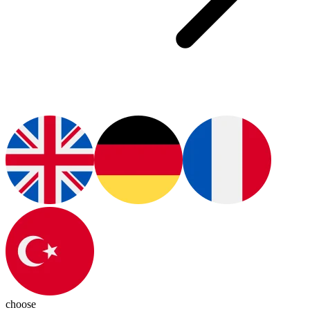
choose