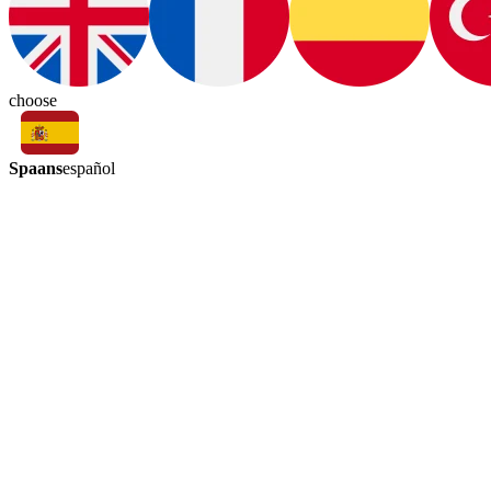
choose
Spaans
español