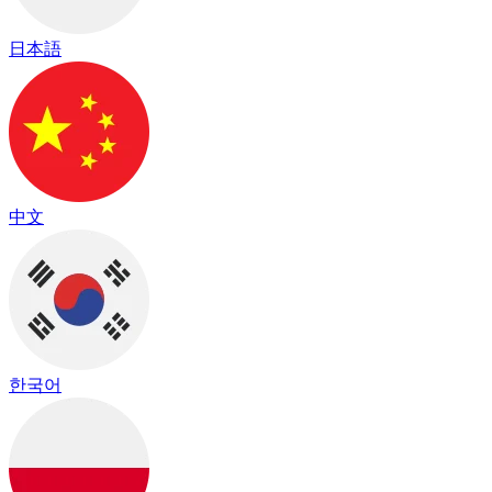
日本語
中文
한국어