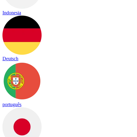
Indonesia
Deutsch
português