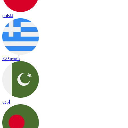
polski
Ελληνικά
اردو