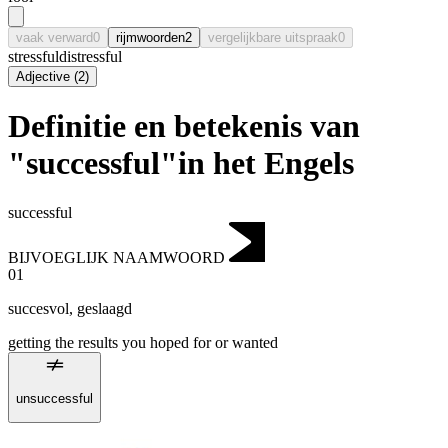
vaak verward
0
rijmwoorden
2
vergelijkbare uitspraak
0
stressful
distressful
Adjective
(
2
)
Definitie en betekenis van
"successful"in het Engels
successful
BIJVOEGLIJK NAAMWOORD
01
succesvol
,
geslaagd
getting the results you hoped for or wanted
unsuccessful