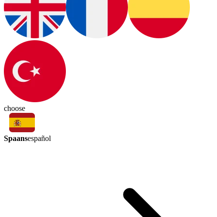
choose
Spaans
español