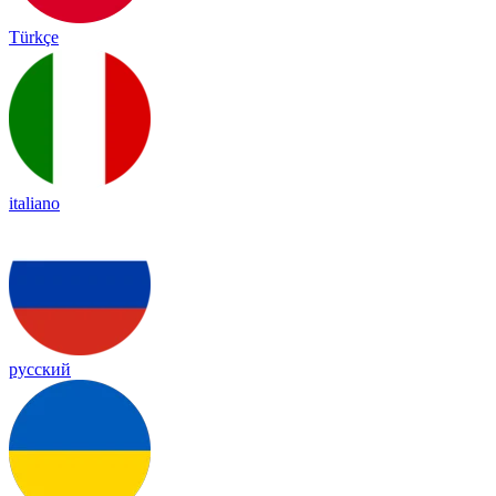
Türkçe
italiano
русский