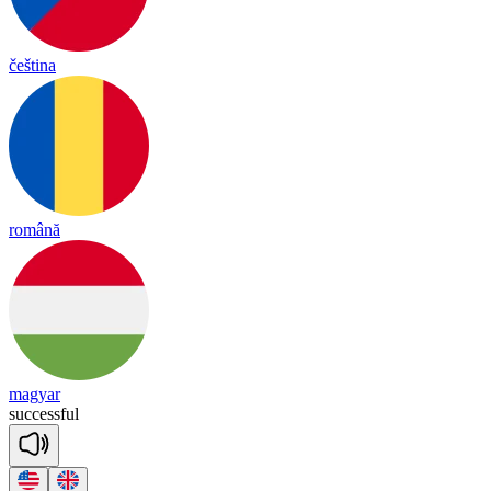
čeština
română
magyar
suc
cess
ful