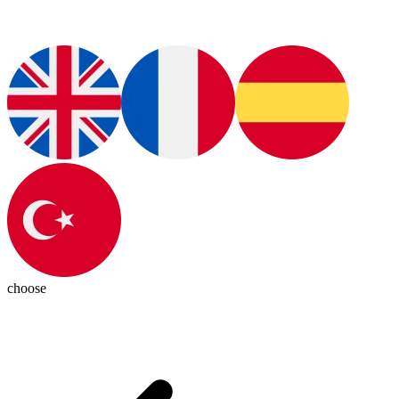
choose