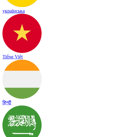
українська
Tiếng Việt
हिन्दी