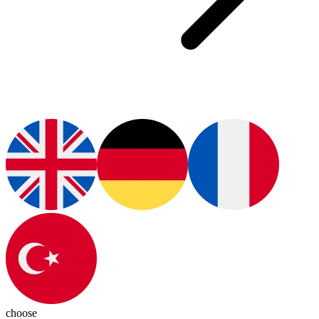
choose