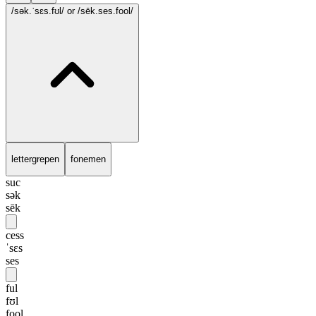
/sək.ˈsɛs.fʊl/
or /sēk.ses.fool/
lettergrepen
fonemen
suc
sək
sēk
cess
ˈsɛs
ses
ful
fʊl
fool