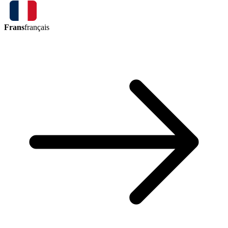
Frans
français