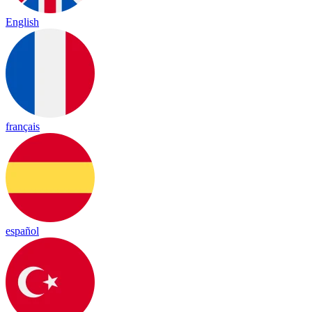
English
français
español