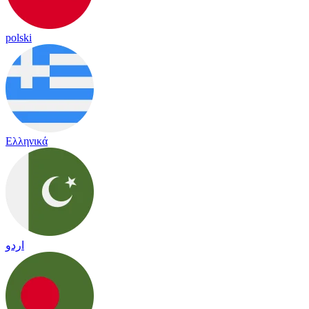
polski
Ελληνικά
اردو