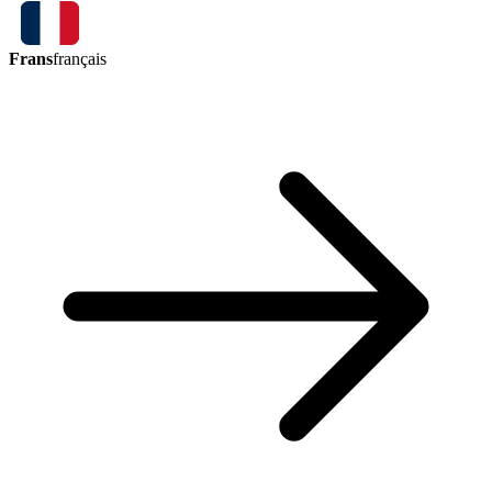
Frans
français