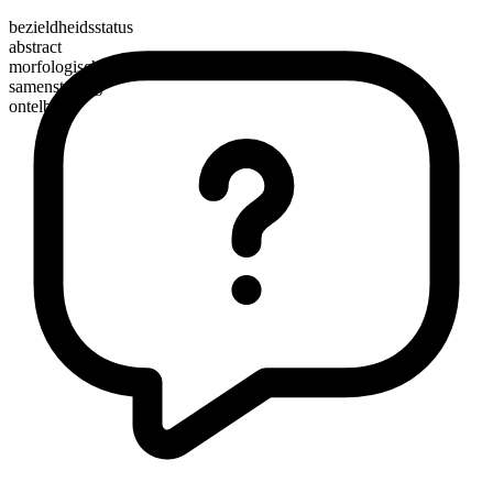
bezieldheidsstatus
abstract
morfologische samenstelling
samenstelling
ontelbaar