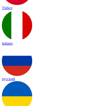
Türkçe
italiano
русский