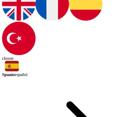
choose
Spaans
español