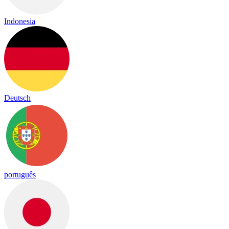
Indonesia
Deutsch
português