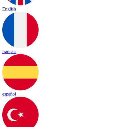
English
français
español