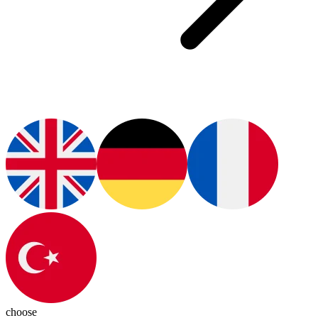
choose