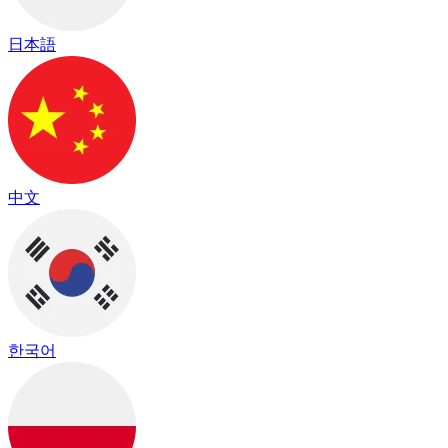
日本語
中文
한국어