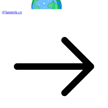
@langeek.co