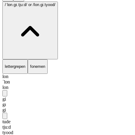
/ˈlɒn.gɪ.tju:d/
or /lon.gi.tyood/
lettergrepen
fonemen
lon
ˈlɒn
lon
gi
gɪ
gi
tude
tju:d
tyood