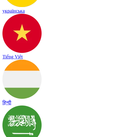
українська
Tiếng Việt
हिन्दी