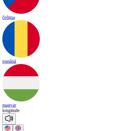
čeština
română
magyar
lon
gi
tude