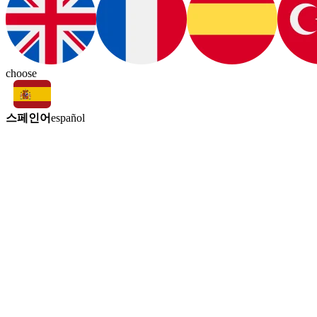
choose
스페인어
español