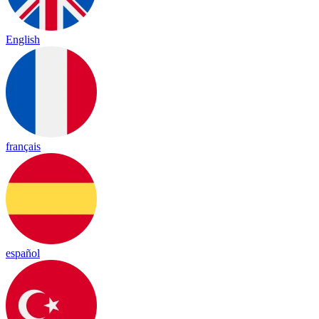
English
français
español