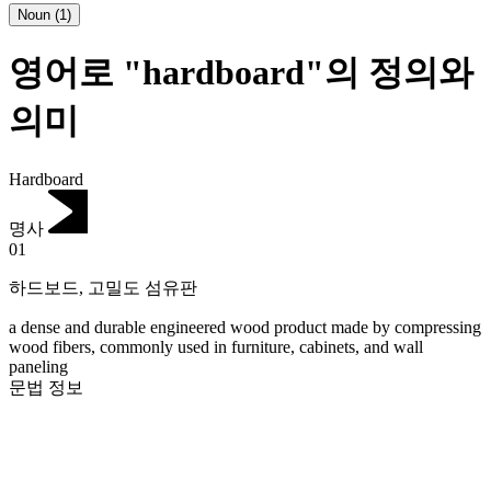
Noun
(
1
)
영어로 "hardboard"의 정의와
의미
Hardboard
명사
01
하드보드
,
고밀도 섬유판
a dense and durable engineered wood product made by compressing
wood fibers, commonly used in furniture, cabinets, and wall
paneling
문법 정보