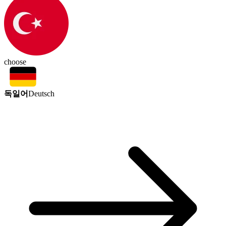
choose
독일어
Deutsch