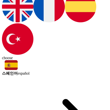
choose
스페인어
español