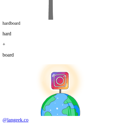
hardboard
hard
+
board
@langeek.co