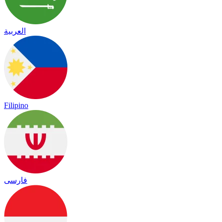
العربية
Filipino
فارسی