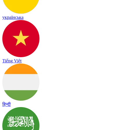
українська
Tiếng Việt
हिन्दी