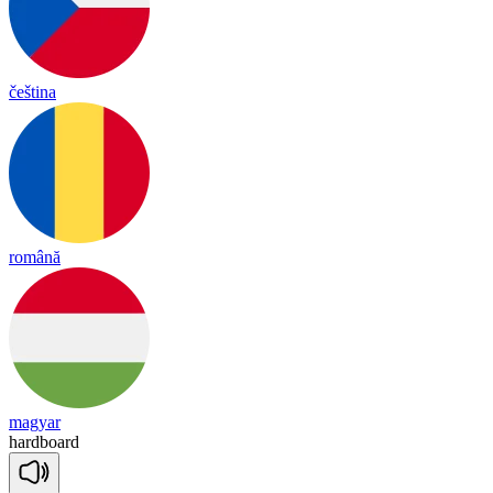
čeština
română
magyar
hard
board