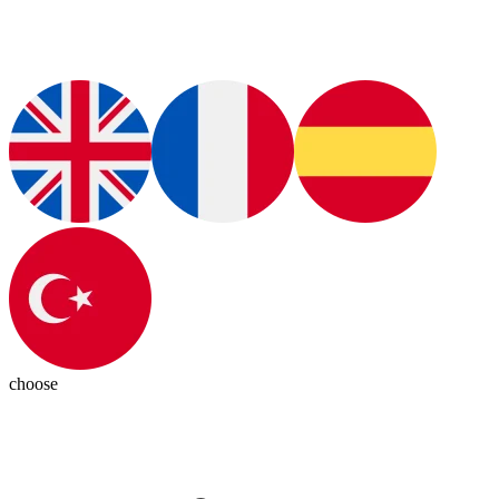
choose