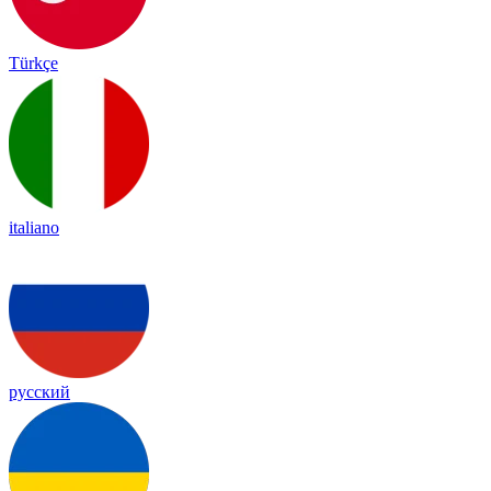
Türkçe
italiano
русский