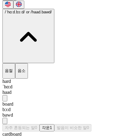
/ˈhɑ:d.bɔ:d/
or /haad.bawd/
음절
음소
hard
ˈhɑ:d
haad
board
bɔ:d
bawd
자주 혼동되는 말
0
각운
1
발음이 비슷한 말
0
cardboard