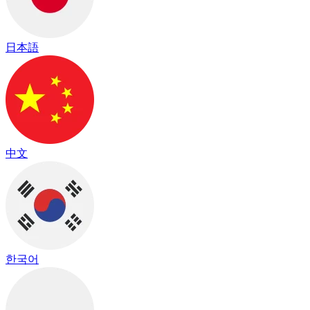
日本語
中文
한국어