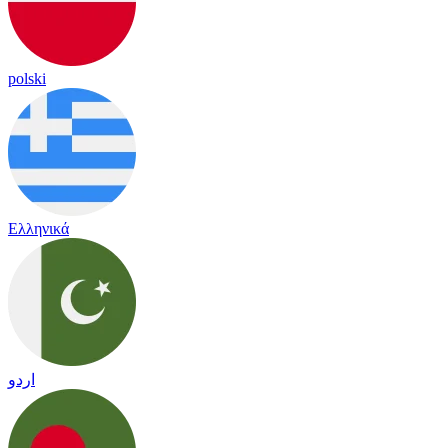
polski
Ελληνικά
اردو