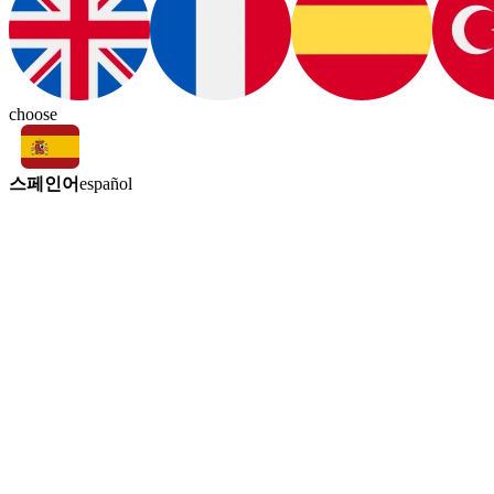
choose
스페인어
español