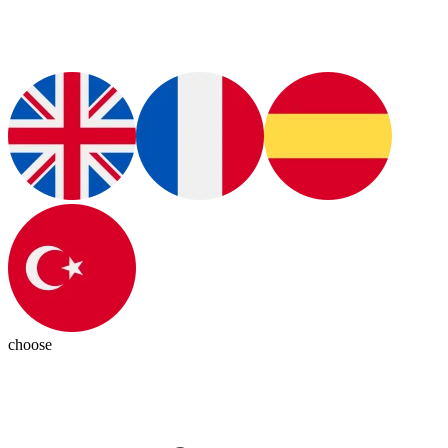
choose