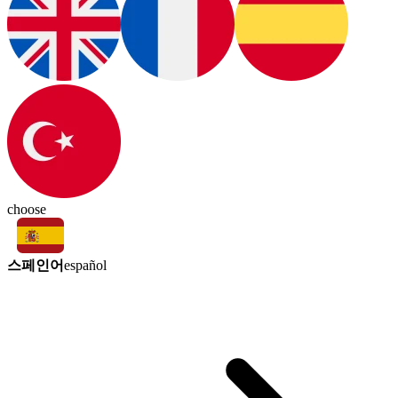
choose
스페인어
español