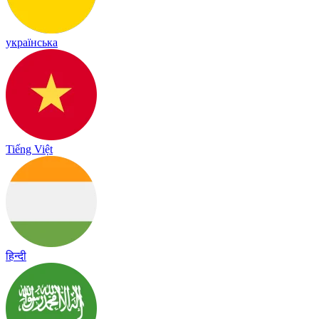
українська
Tiếng Việt
हिन्दी