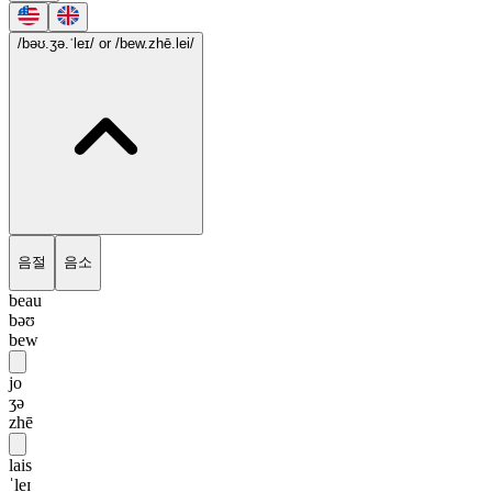
/bəʊ.ʒə.ˈleɪ/
or /bew.zhē.lei/
음절
음소
beau
bəʊ
bew
jo
ʒə
zhē
lais
ˈleɪ