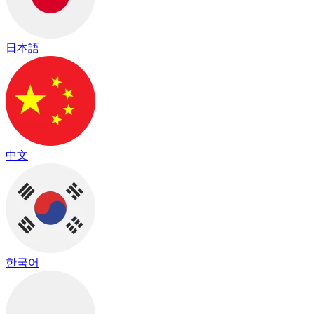
日本語
中文
한국어