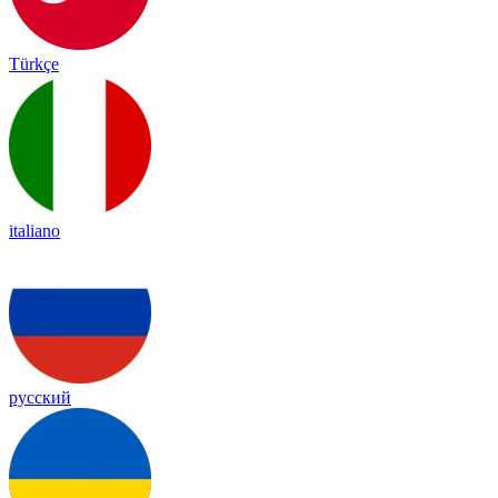
Türkçe
italiano
русский