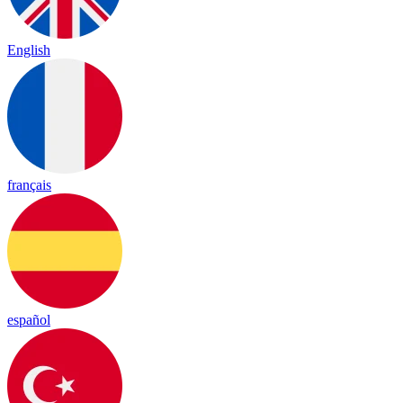
English
français
español