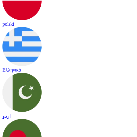
polski
Ελληνικά
اردو