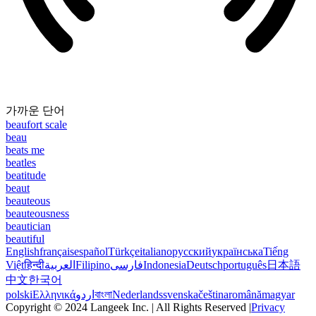
가까운 단어
beaufort scale
beau
beats me
beatles
beatitude
beaut
beauteous
beauteousness
beautician
beautiful
English
français
español
Türkçe
italiano
русский
українська
Tiếng
Việt
हिन्दी
العربية
Filipino
فارسی
Indonesia
Deutsch
português
日本語
中文
한국어
polski
Ελληνικά
اردو
বাংলা
Nederlands
svenska
čeština
română
magyar
Copyright © 2024 Langeek Inc. | All Rights Reserved |
Privacy