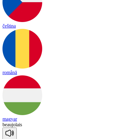
čeština
română
magyar
beau
jo
lais