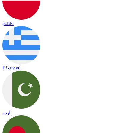
polski
Ελληνικά
اردو