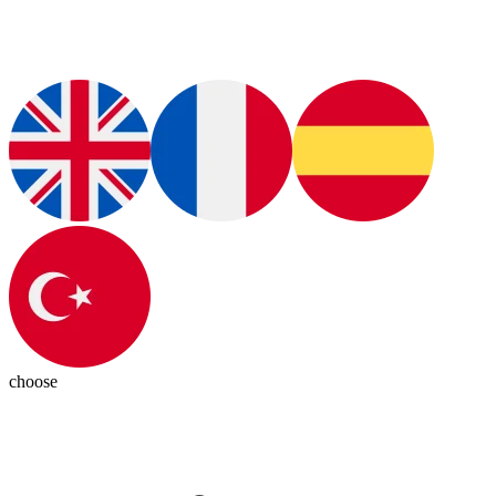
choose