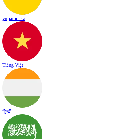
українська
Tiếng Việt
हिन्दी