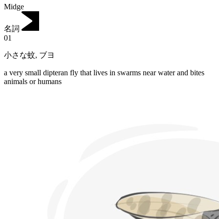
Midge
名詞
01
小さな蚊
,
ブヨ
a very small dipteran fly that lives in swarms near water and bites
animals or humans