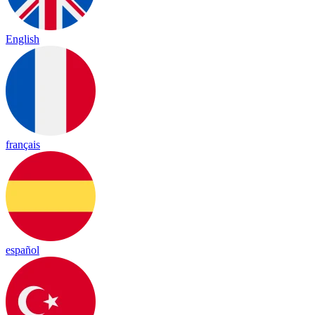
English
français
español