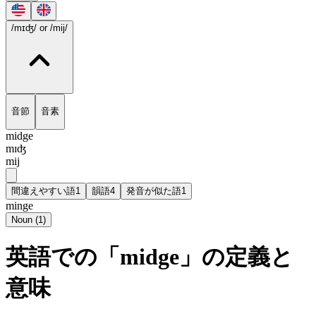
/mɪʤ/
or /mij/
音節
音素
midge
mɪʤ
mij
間違えやすい語
1
韻語
4
発音が似た語
1
minge
Noun
(
1
)
英語での「midge」の定義と
意味