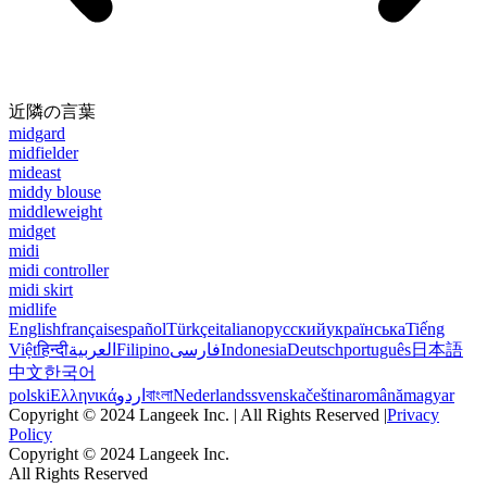
近隣の言葉
midgard
midfielder
mideast
middy blouse
middleweight
midget
midi
midi controller
midi skirt
midlife
English
français
español
Türkçe
italiano
русский
українська
Tiếng
Việt
हिन्दी
العربية
Filipino
فارسی
Indonesia
Deutsch
português
日本語
中文
한국어
polski
Ελληνικά
اردو
বাংলা
Nederlands
svenska
čeština
română
magyar
Copyright © 2024 Langeek Inc. | All Rights Reserved |
Privacy
Policy
Copyright © 2024 Langeek Inc.
All Rights Reserved