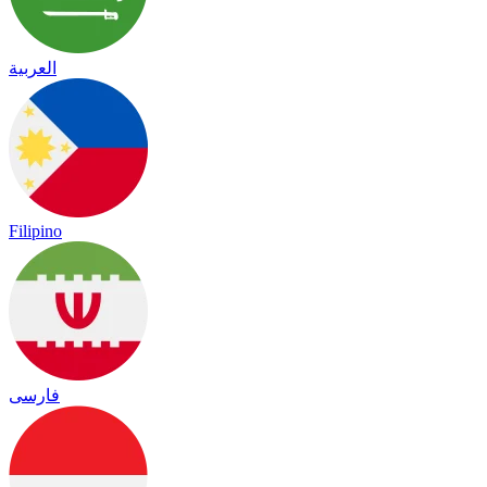
العربية
Filipino
فارسی