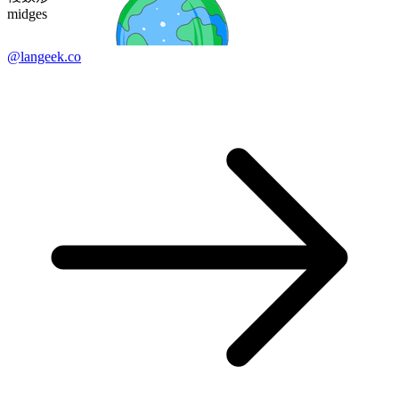
midges
@langeek.co