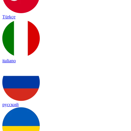
Türkçe
italiano
русский