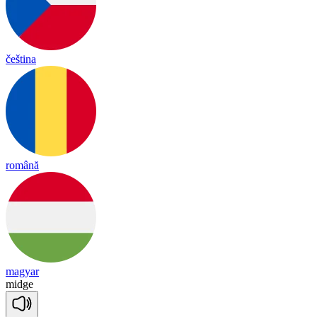
čeština
română
magyar
midge