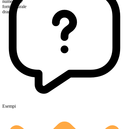
numerabile
forma plurale
dramas
Esempi