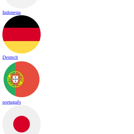
Indonesia
Deutsch
português