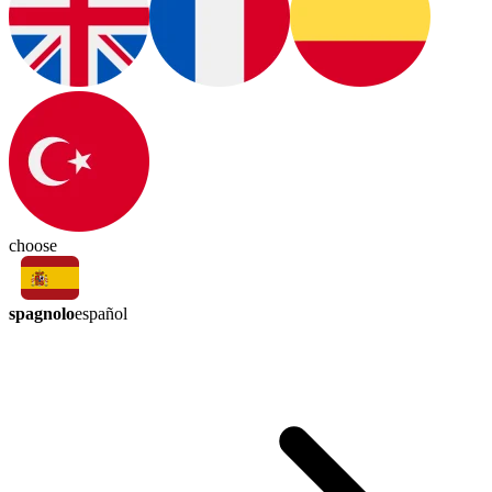
choose
spagnolo
español