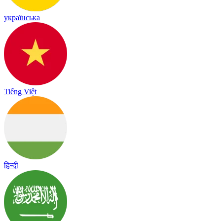
українська
Tiếng Việt
हिन्दी