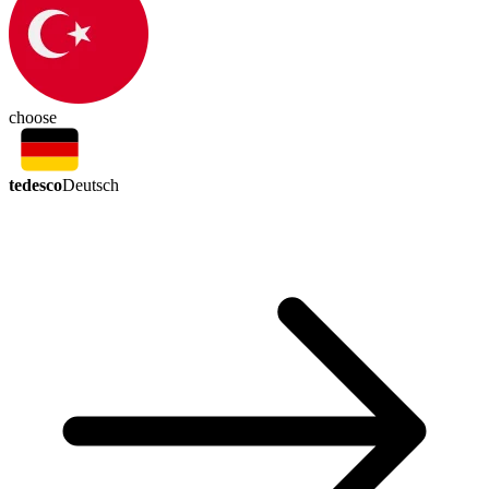
choose
tedesco
Deutsch