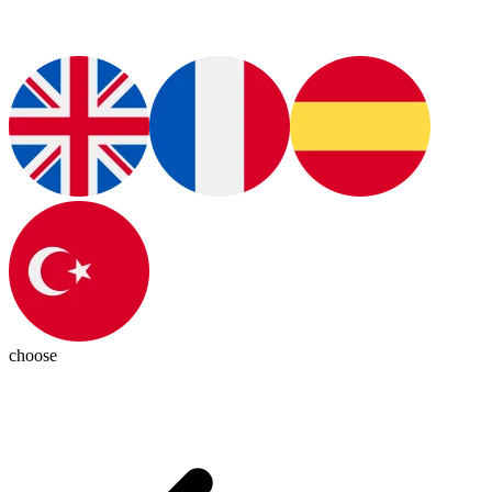
choose