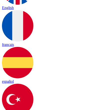
English
français
español