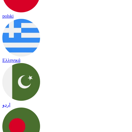
polski
Ελληνικά
اردو