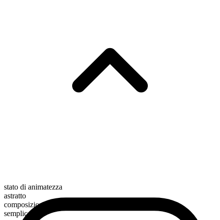
stato di animatezza
astratto
composizione morfologica
semplice