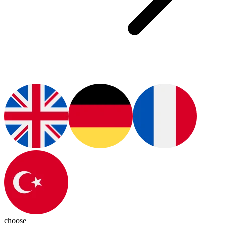
choose