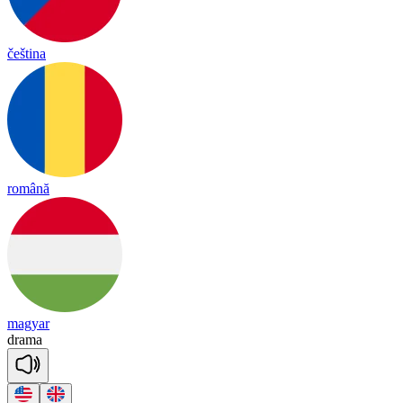
čeština
română
magyar
dra
ma