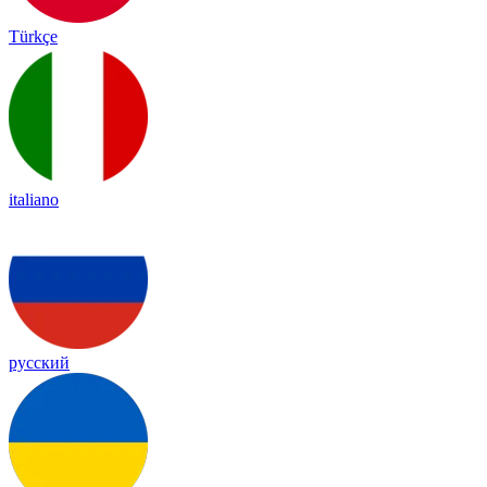
Türkçe
italiano
русский