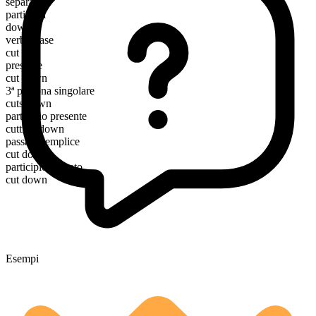
separabile
particella
down
verbo base
cut
presente
cut down
3ª persona singolare
cuts down
participio presente
cutting down
passato semplice
cut down
participio passato
cut down
Esempi