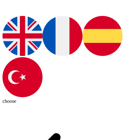
choose