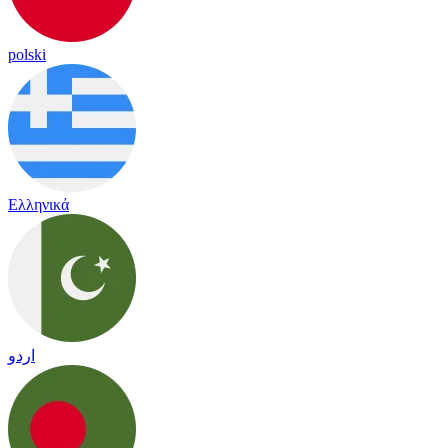
polski
Ελληνικά
اردو