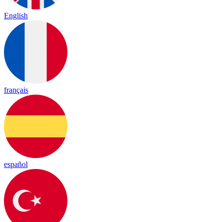
English
français
español