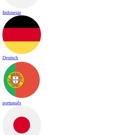
Indonesia
Deutsch
português