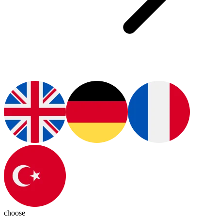
choose