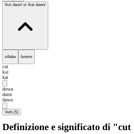
/kʌt daʊn/
or /kat dawn/
sillabe
fonemi
cut
kʌt
kat
down
daʊn
dawn
Verb
(
5
)
Definizione e significato di "cut