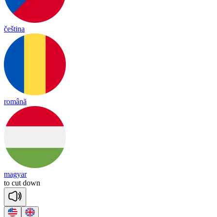
čeština
română
magyar
to
cut
down