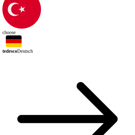
choose
tedesco
Deutsch