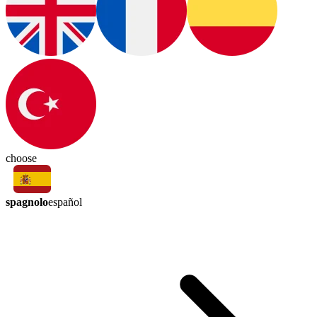
choose
spagnolo
español