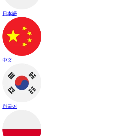
日本語
中文
한국어