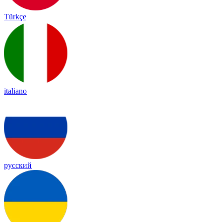
Türkçe
italiano
русский