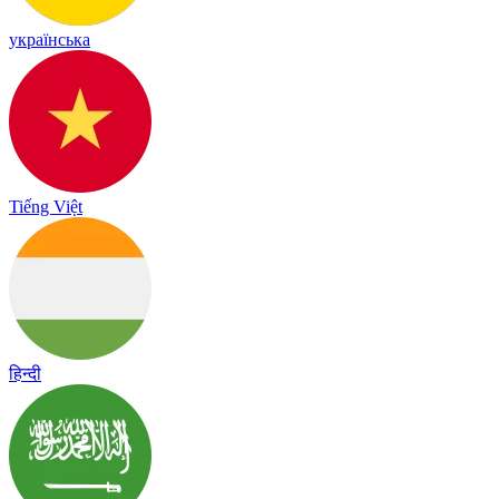
українська
Tiếng Việt
हिन्दी