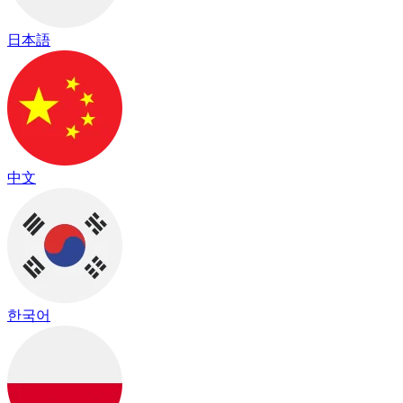
日本語
中文
한국어