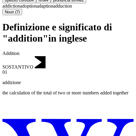
spesso confusi
4
rime
4
pronuncia simile
2
addiction
adoption
adaption
adduction
Noun
(
7
)
Definizione e significato di
"addition"in inglese
Addition
SOSTANTIVO
01
addizione
the calculation of the total of two or more numbers added together