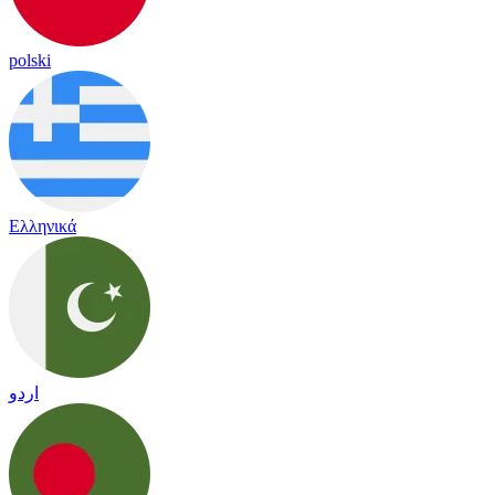
polski
Ελληνικά
اردو