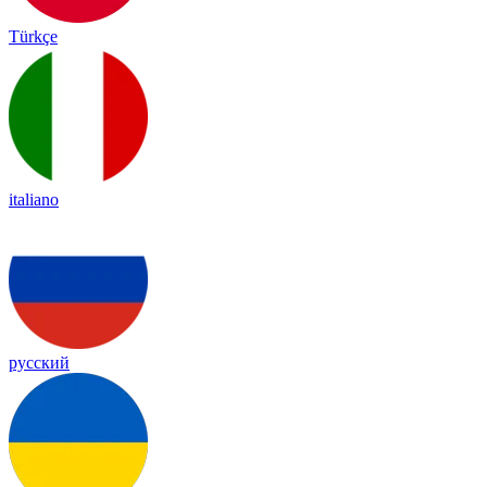
Türkçe
italiano
русский