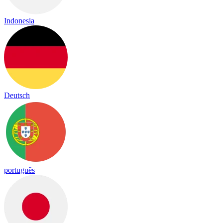
Indonesia
Deutsch
português