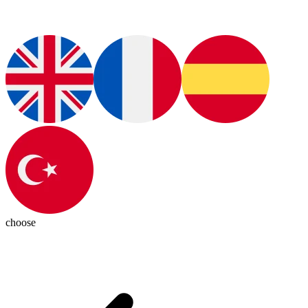
choose