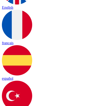
English
français
español