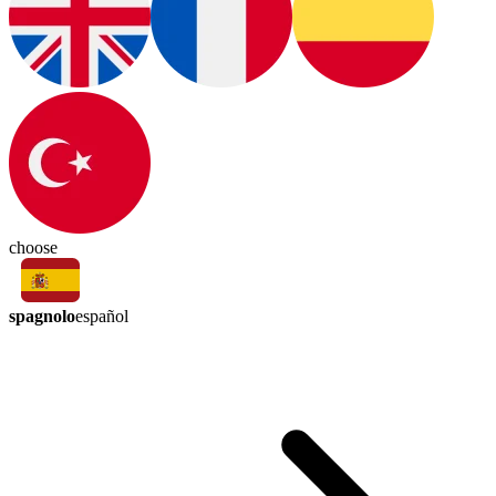
choose
spagnolo
español