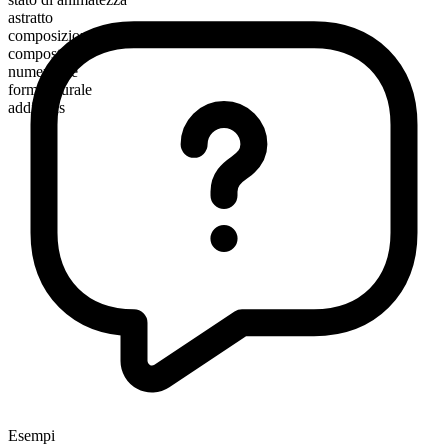
astratto
composizione morfologica
composto
numerabile
forma plurale
additions
Esempi