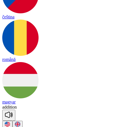
čeština
română
magyar
a
ddi
tion