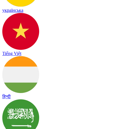
українська
Tiếng Việt
हिन्दी