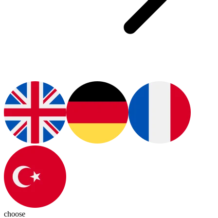
choose