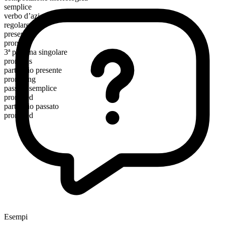
semplice
verbo d’azione
regolare
presente
promise
3ª persona singolare
promises
participio presente
promising
passato semplice
promised
participio passato
promised
Esempi