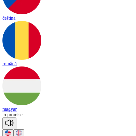
čeština
română
magyar
to
pro
mise