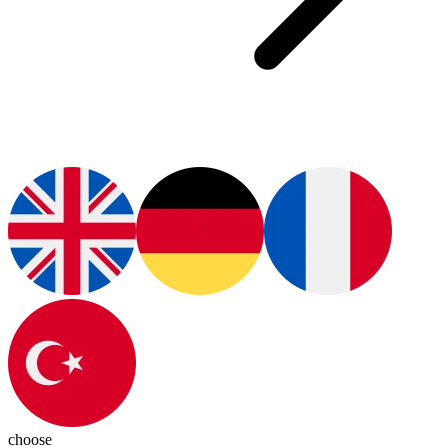
choose