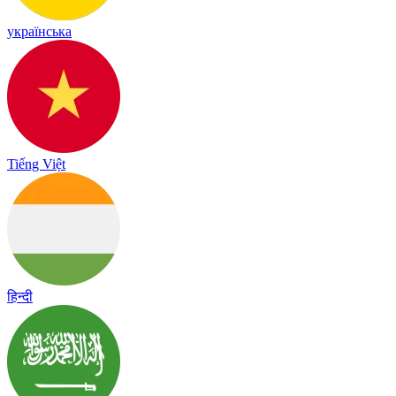
українська
Tiếng Việt
हिन्दी