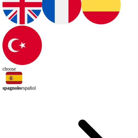
choose
spagnolo
español