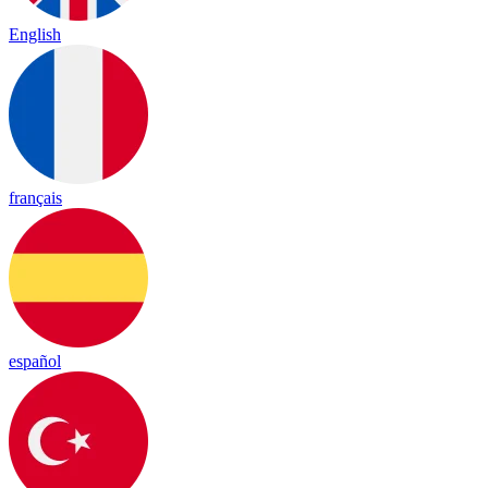
English
français
español