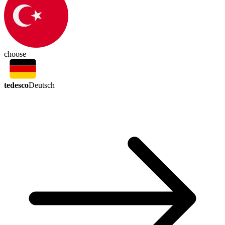
choose
tedesco
Deutsch