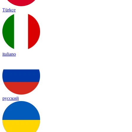
Türkçe
italiano
русский