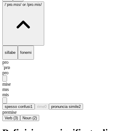
/ˈprɒ.mɪs/
or /pro.mis/
sillabe
fonemi
pro
ˈprɒ
pro
mise
mɪs
mis
spesso confusi
1
rime
0
pronuncia simile
2
premise
Verb
(
3
)
Noun
(
2
)