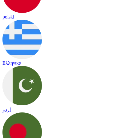
polski
Ελληνικά
اردو