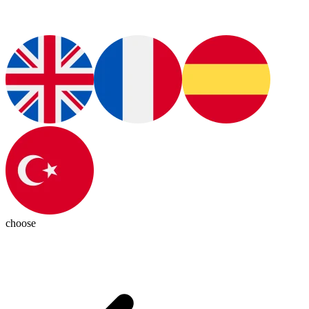
choose