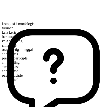
komposisi morfologis
turunan
kata kerja tindakan
beraturan
kala sekarang
annihilate
orang ketiga tunggal
annihilates
present participle
annihilating
simple past
annihilated
past participle
annihilated