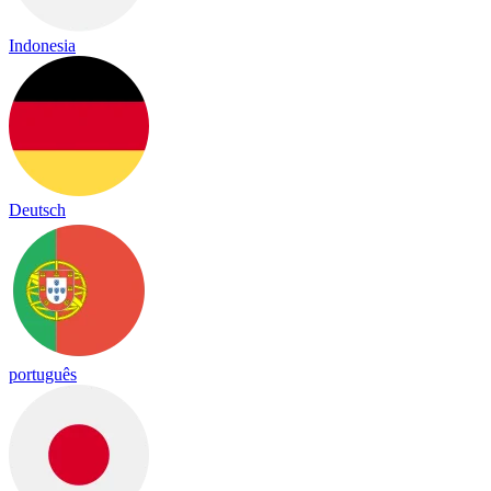
Indonesia
Deutsch
português