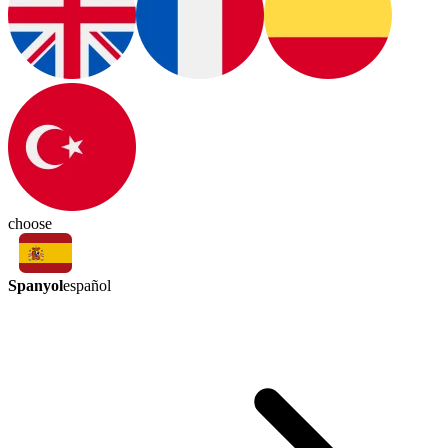
choose
Spanyol
español