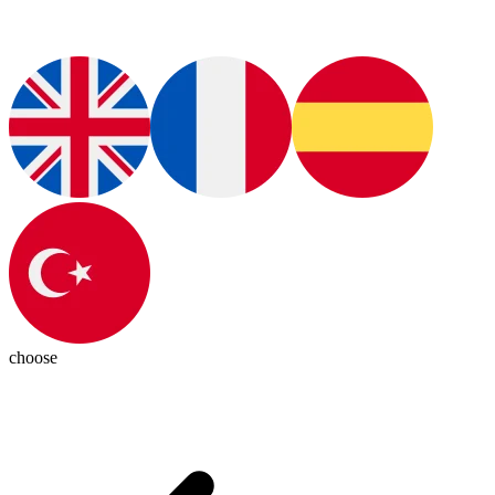
choose