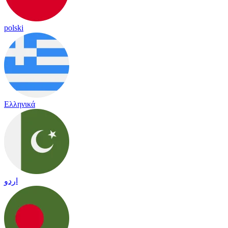
polski
Ελληνικά
اردو