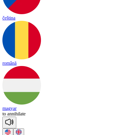
čeština
română
magyar
to
a
nnihi
late