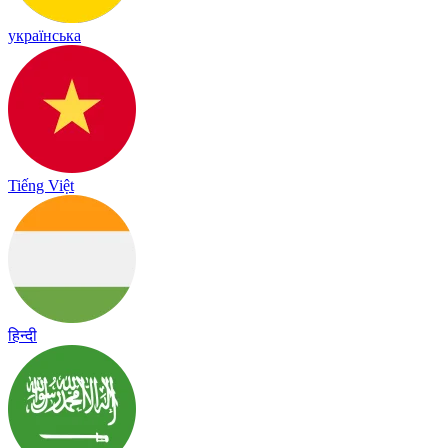
українська
Tiếng Việt
हिन्दी