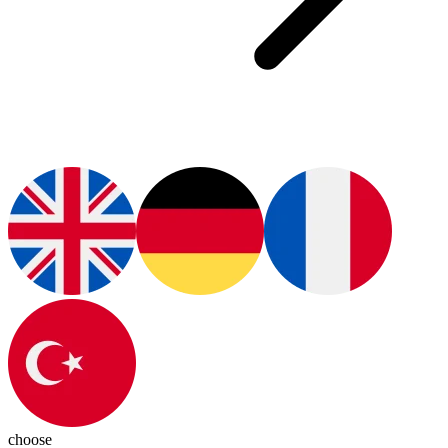
choose