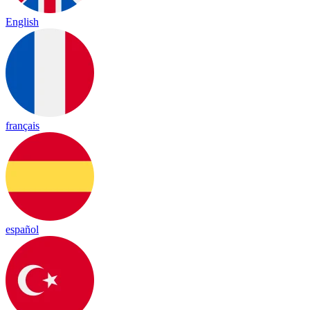
English
français
español