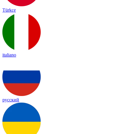
Türkçe
italiano
русский