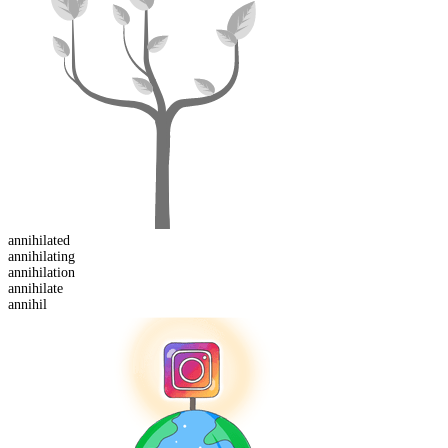
annihilated
annihilating
annihilation
annihil
ate
annihil