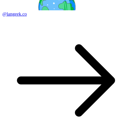
@langeek.co