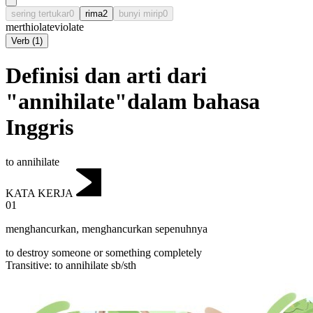
sering tertukar
0
rima
2
bunyi mirip
0
merthiolate
violate
Verb
(
1
)
Definisi dan arti dari
"annihilate"dalam bahasa
Inggris
to annihilate
KATA KERJA
01
menghancurkan
,
menghancurkan sepenuhnya
to destroy someone or something completely
Transitive
:
to annihilate
sb/sth