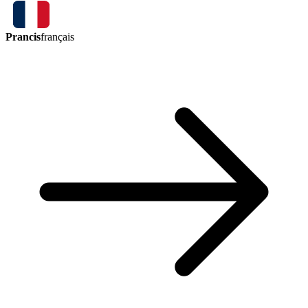
Prancis
français