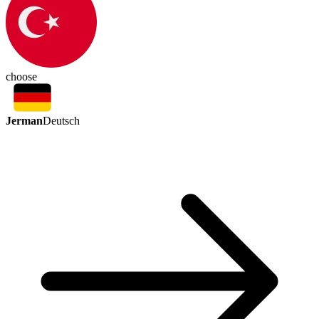
choose
Jerman
Deutsch