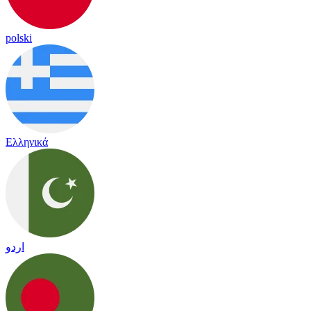
polski
Ελληνικά
اردو