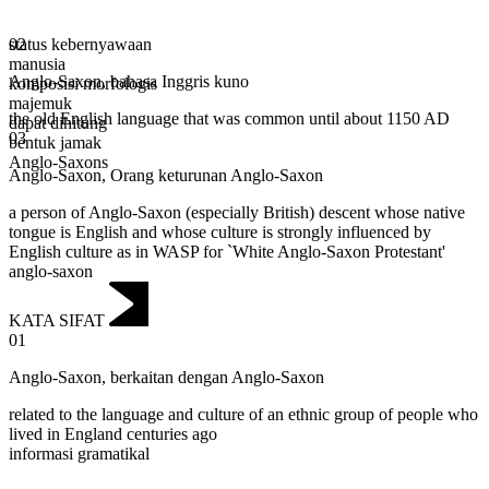
status kebernyawaan
02
manusia
Anglo-Saxon
,
bahasa Inggris kuno
komposisi morfologis
majemuk
the old English language that was common until about 1150 AD
dapat dihitung
03
bentuk jamak
Anglo-Saxons
Anglo-Saxon
,
Orang keturunan Anglo-Saxon
a person of Anglo-Saxon (especially British) descent whose native
tongue is English and whose culture is strongly influenced by
English culture as in WASP for `White Anglo-Saxon Protestant'
anglo-saxon
KATA SIFAT
01
Anglo-Saxon
,
berkaitan dengan Anglo-Saxon
related to the language and culture of an ethnic group of people who
lived in England centuries ago
informasi gramatikal