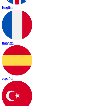
English
français
español