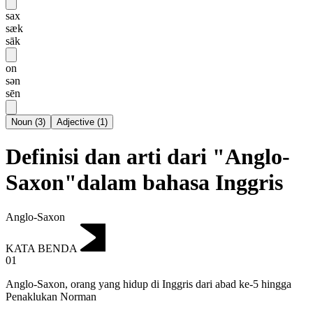
sax
sæk
sāk
on
sən
sēn
Noun
(
3
)
Adjective
(
1
)
Definisi dan arti dari "Anglo-
Saxon"dalam bahasa Inggris
Anglo-Saxon
KATA BENDA
01
Anglo-Saxon
,
orang yang hidup di Inggris dari abad ke-5 hingga
Penaklukan Norman