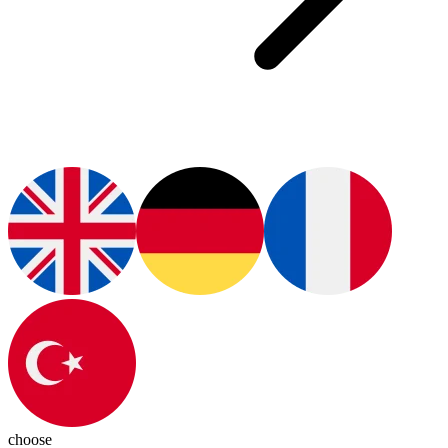
choose