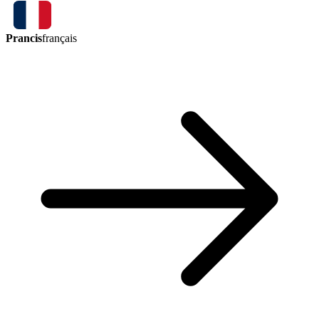
Prancis
français