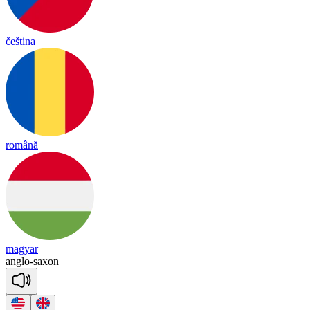
čeština
română
magyar
ang
lo
-
sax
on