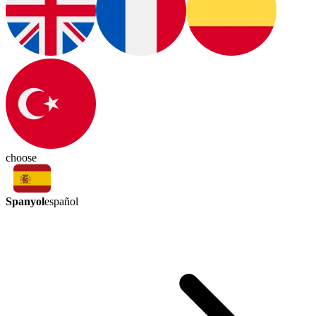
choose
Spanyol
español