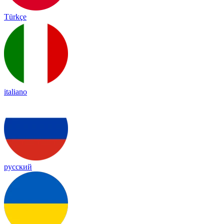
Türkçe
italiano
русский