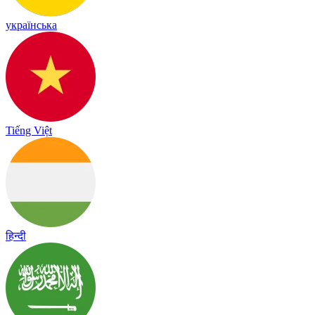
українська
Tiếng Việt
हिन्दी