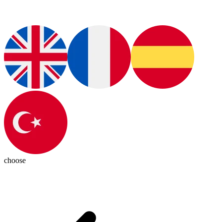
choose