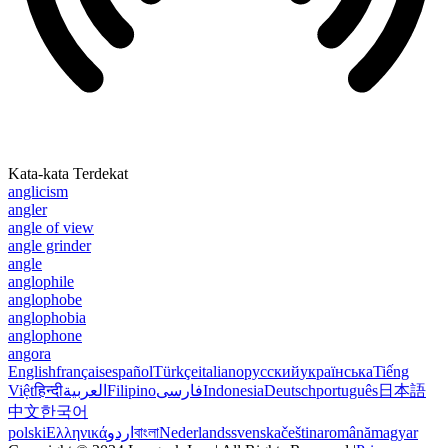
Kata-kata Terdekat
anglicism
angler
angle of view
angle grinder
angle
anglophile
anglophobe
anglophobia
anglophone
angora
English
français
español
Türkçe
italiano
русский
українська
Tiếng
Việt
हिन्दी
العربية
Filipino
فارسی
Indonesia
Deutsch
português
日本語
中文
한국어
polski
Ελληνικά
اردو
বাংলা
Nederlands
svenska
čeština
română
magyar