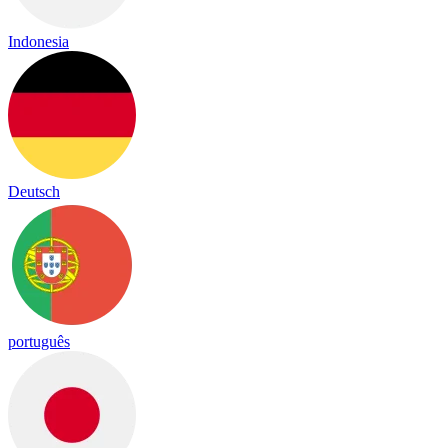
Indonesia
Deutsch
português