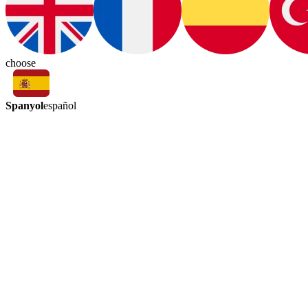
choose
Spanyol
español