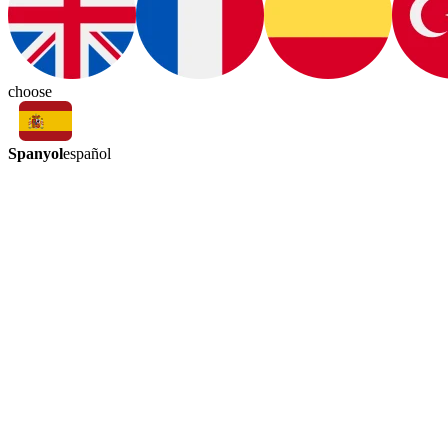
choose
Spanyol
español