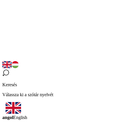
Keresés
Válassza ki a szótár nyelvét
angol
English