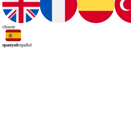
choose
spanyol
español