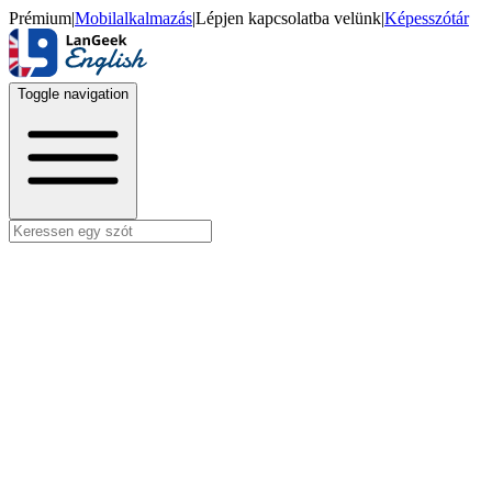
Prémium
|
Mobilalkalmazás
|
Lépjen kapcsolatba velünk
|
Képesszótár
Toggle navigation