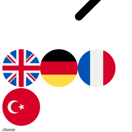
choose