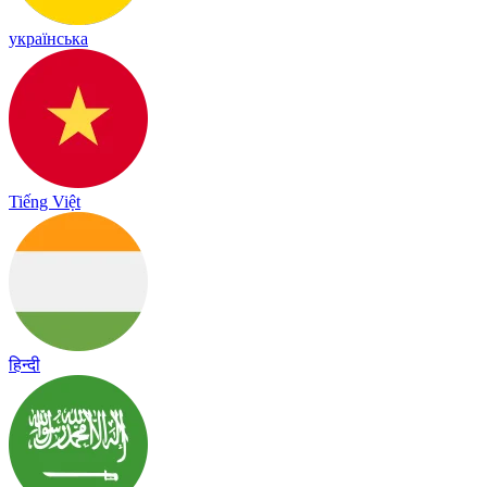
українська
Tiếng Việt
हिन्दी