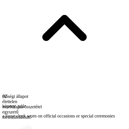
élőségi állapot
02
élettelen
köpeny
,
talár
morfológiai összetétel
egyszerű
a loose cloak worn on official occasions or special ceremonies
megszámlálható
többes számú alak
robes