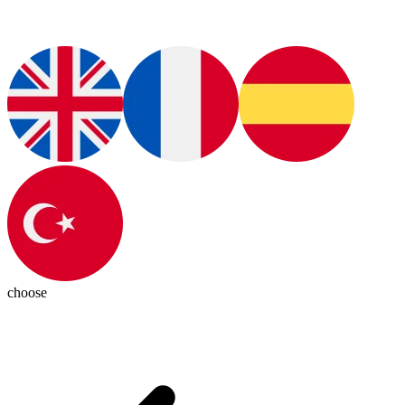
choose