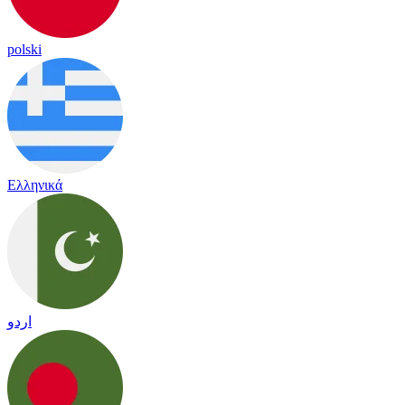
polski
Ελληνικά
اردو