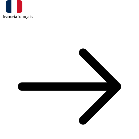
francia
français