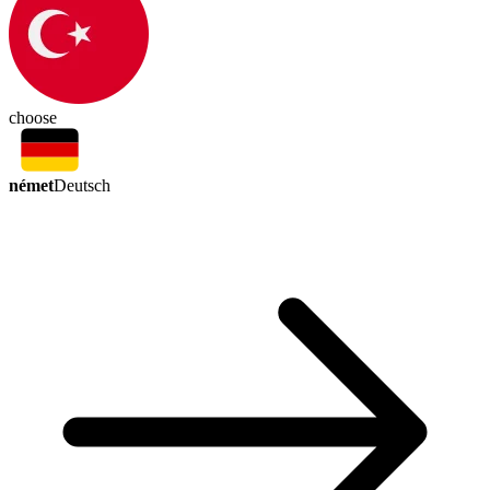
choose
német
Deutsch