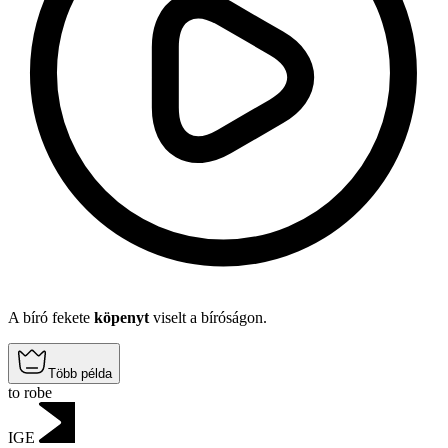
A bíró fekete
köpenyt
viselt a bíróságon.
Több példa
to robe
IGE