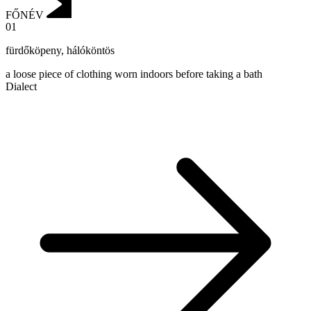
FŐNÉV
01
fürdőköpeny
,
hálóköntös
a loose piece of clothing worn indoors before taking a bath
Dialect