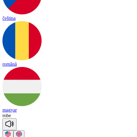
čeština
română
magyar
robe