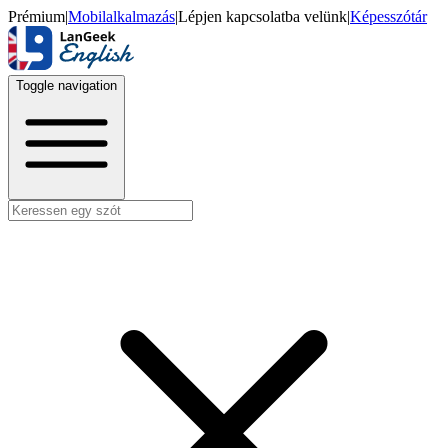
Prémium
|
Mobilalkalmazás
|
Lépjen kapcsolatba velünk
|
Képesszótár
Toggle navigation