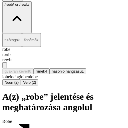
/rəʊb/
or /rewb/
szótagok
fonémák
robe
rəʊb
rewb
gyakran kevert
0
rímek
4
hasonló hangzású
1
lobe
loeb
globe
niobe
Noun
(
2
)
Verb
(
2
)
A(z) „robe” jelentése és
meghatározása angolul
Robe