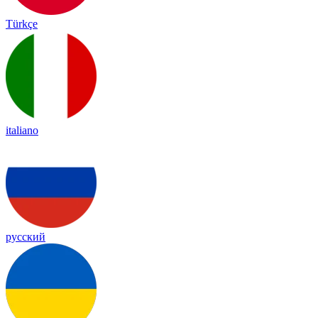
Türkçe
italiano
русский