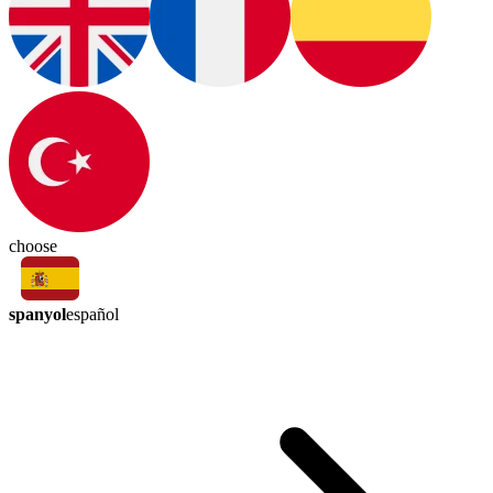
choose
spanyol
español