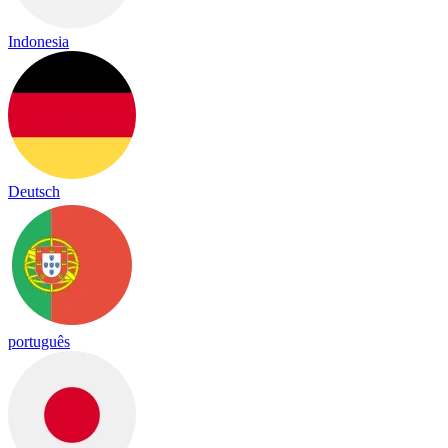
Indonesia
Deutsch
português