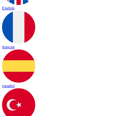
English
français
español