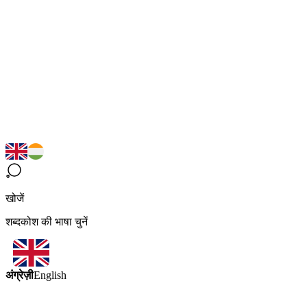
खोजें
शब्दकोश की भाषा चुनें
अंग्रेज़ी
English