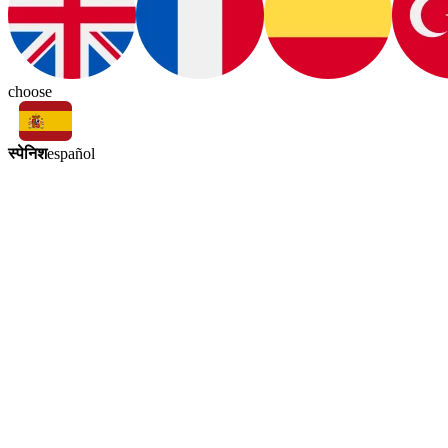
choose
स्पेनिश
español