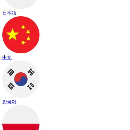
日本語
中文
한국어