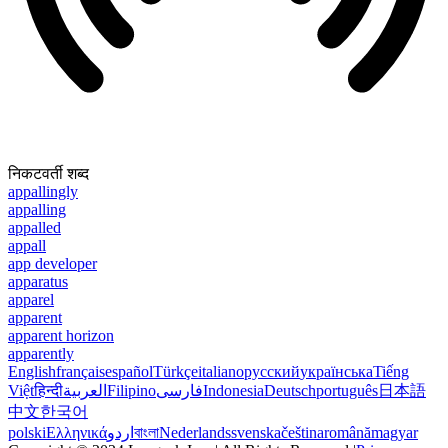
निकटवर्ती शब्द
appallingly
appalling
appalled
appall
app developer
apparatus
apparel
apparent
apparent horizon
apparently
English
français
español
Türkçe
italiano
русский
українська
Tiếng
Việt
हिन्दी
العربية
Filipino
فارسی
Indonesia
Deutsch
português
日本語
中文
한국어
polski
Ελληνικά
اردو
বাংলা
Nederlands
svenska
čeština
română
magyar