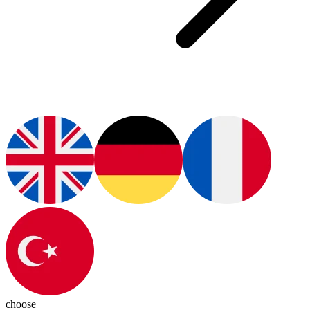
choose