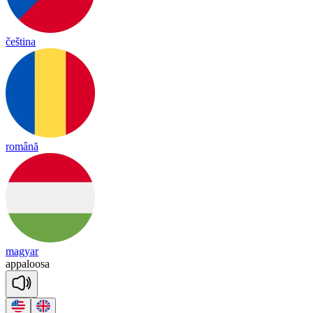
čeština
română
magyar
a
ppa
loo
sa