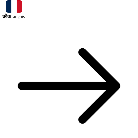
फ़्रेंच
français