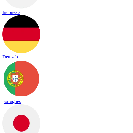
Indonesia
Deutsch
português