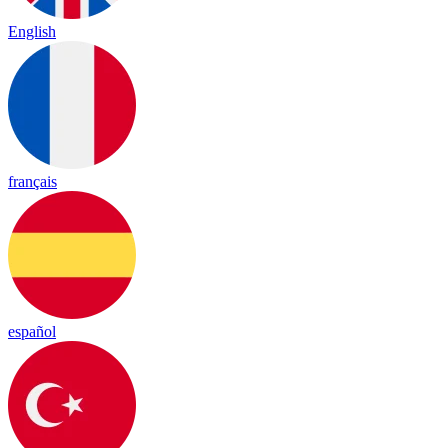
English
français
español