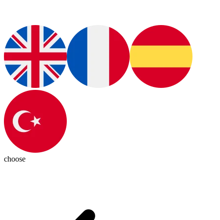
choose