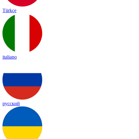
Türkçe
italiano
русский