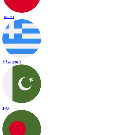
polski
Ελληνικά
اردو