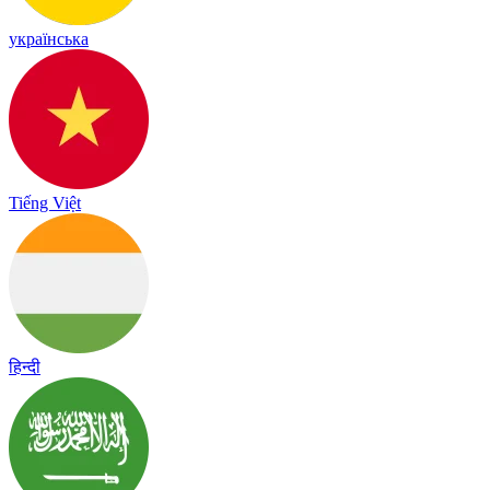
українська
Tiếng Việt
हिन्दी