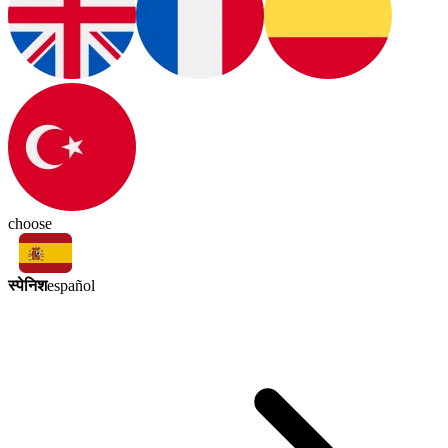
choose
स्पेनिश
español