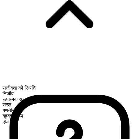
सजीवता की स्थिति
निर्जीव
रूपात्मक संरचना
सरल
गणनीय
बहुवचन रूप
glasses