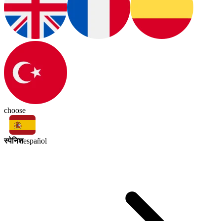
choose
स्पेनिश
español