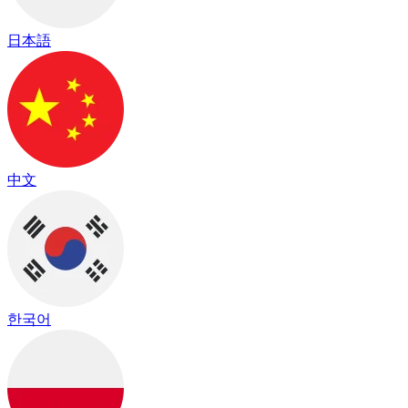
日本語
中文
한국어