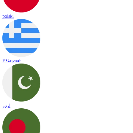
polski
Ελληνικά
اردو