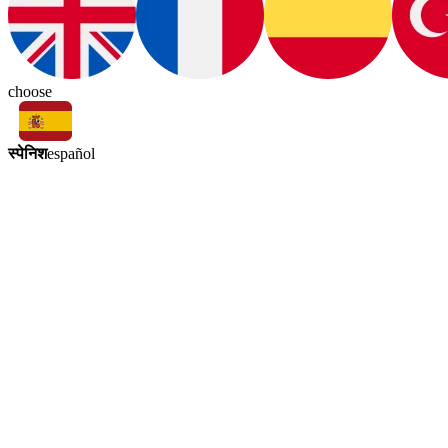
choose
स्पेनिश
español