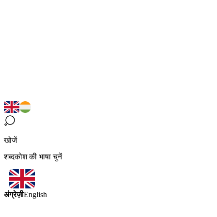
खोजें
शब्दकोश की भाषा चुनें
अंग्रेज़ी
English