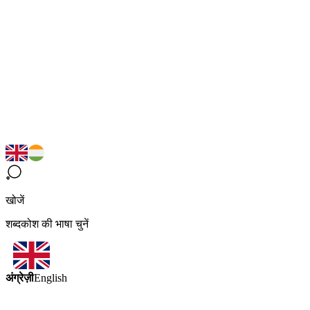
खोजें
शब्दकोश की भाषा चुनें
अंग्रेज़ी
English