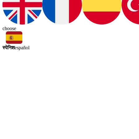
choose
स्पेनिश
español