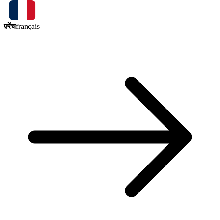
फ़्रेंच
français