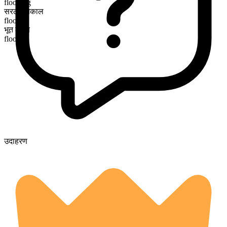
flooding
सरल भूतकाल
flooded
भूत कृदंत
flooded
उदाहरण