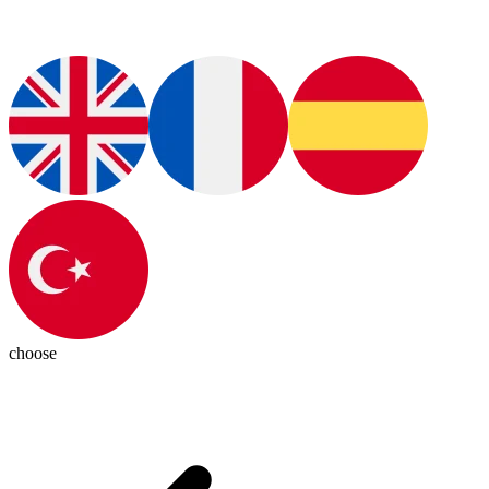
choose