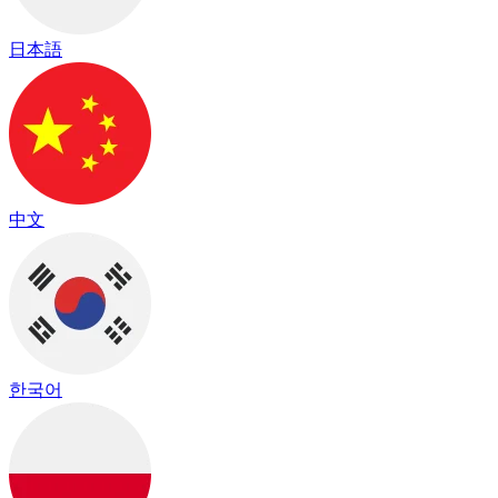
日本語
中文
한국어