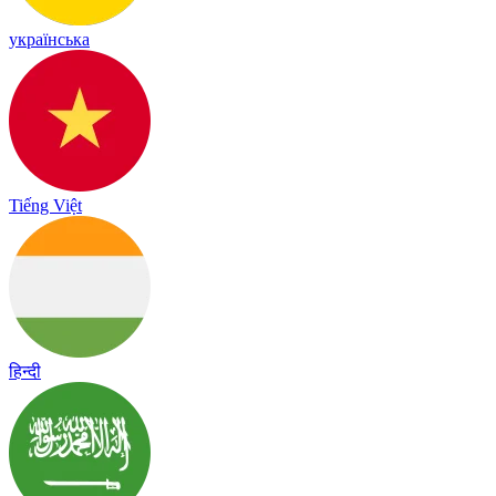
українська
Tiếng Việt
हिन्दी