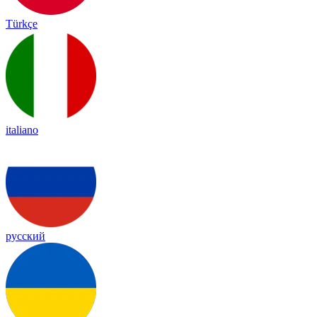
Türkçe
italiano
русский