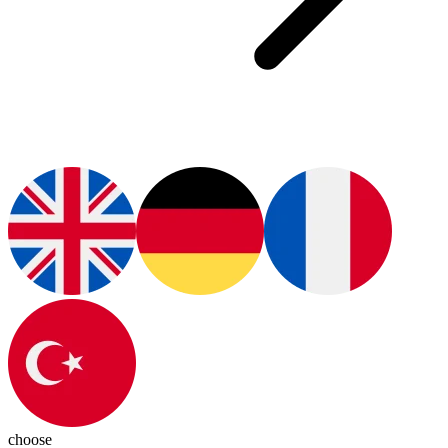
choose