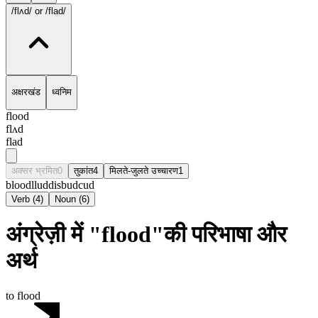
/flʌd/
or /flad/
अक्षरखंड
ध्वनिम
flood
flʌd
flad
अक्सर भ्रमित
0
तुकांत
4
मिलते-जुलते उच्चारण
1
blood
llud
disbud
cud
Verb
(
4
)
Noun
(
6
)
अंग्रेज़ी में "flood"की परिभाषा और
अर्थ
to flood