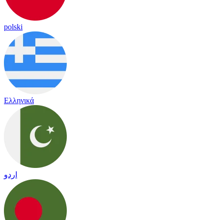
polski
Ελληνικά
اردو