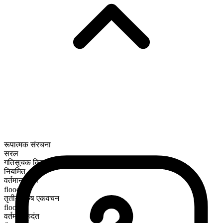
रूपात्मक संरचना
सरल
गतिसूचक क्रिया
नियमित
वर्तमान काल
flood
तृतीय पुरुष एकवचन
floods
वर्तमान कृदंत