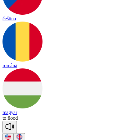
čeština
română
magyar
to
flood