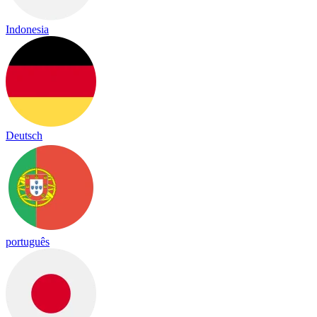
Indonesia
Deutsch
português