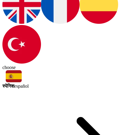
choose
स्पेनिश
español