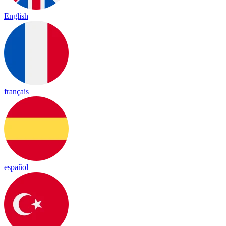
English
français
español