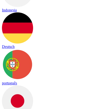
Indonesia
Deutsch
português