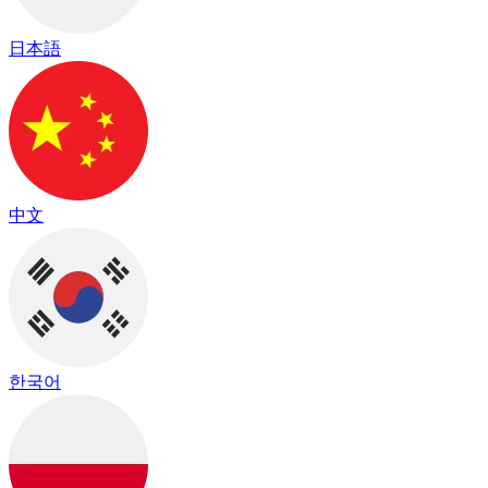
日本語
中文
한국어