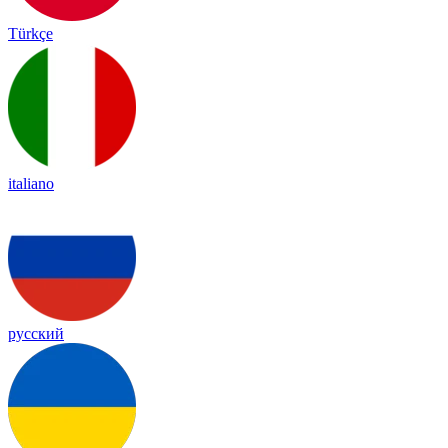
Türkçe
italiano
русский