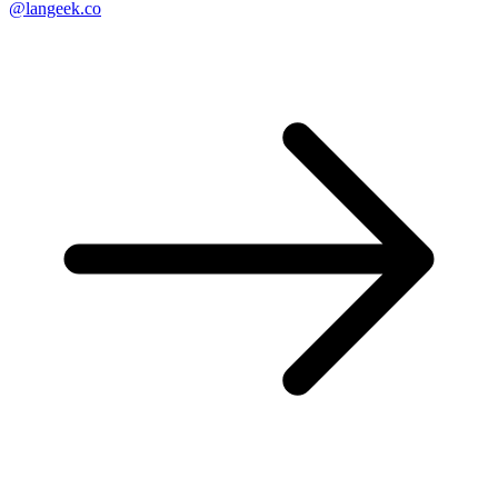
@langeek.co