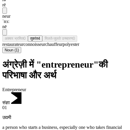
rē
neur
ˈnɜ:
nē
अक्सर भ्रमित
0
तुकांत
4
मिलते-जुलते उच्चारण
0
restaurateur
connoisseur
chauffeur
polyester
Noun
(
1
)
अंग्रेज़ी में "entrepreneur"की
परिभाषा और अर्थ
Entrepreneur
संज्ञा
01
उद्यमी
a person who starts a business, especially one who takes financial