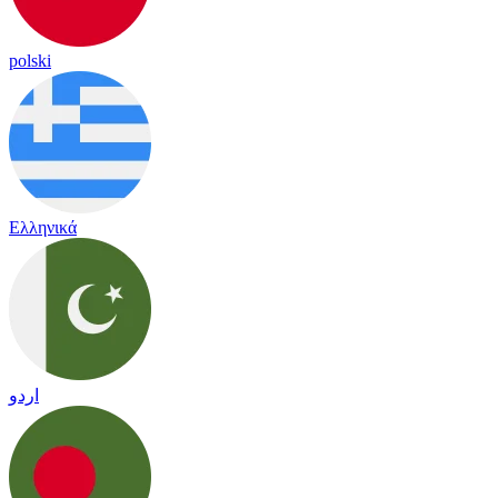
polski
Ελληνικά
اردو