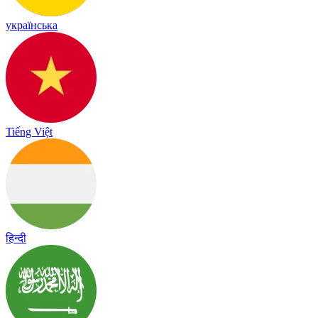
українська
Tiếng Việt
हिन्दी