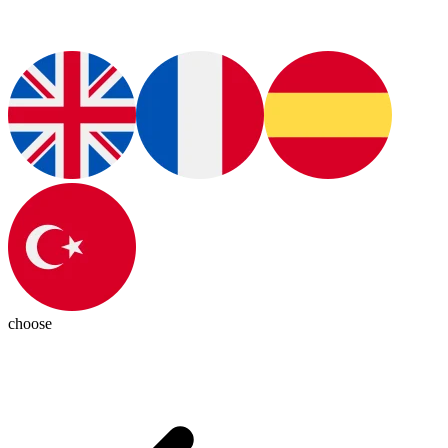
choose