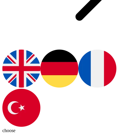
choose