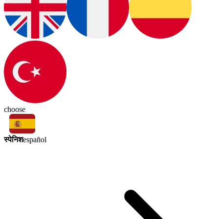
choose
स्पेनिश
español