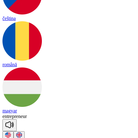
čeština
română
magyar
ent
rep
re
neur