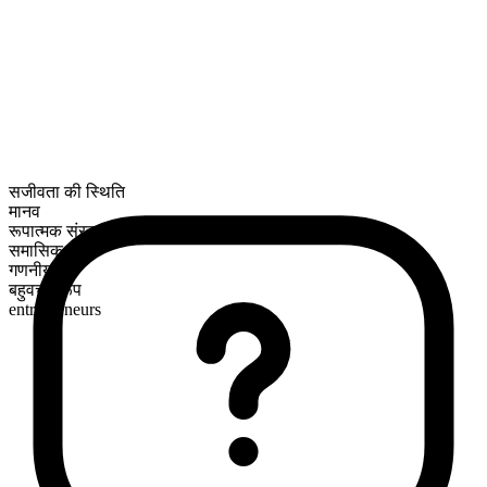
सजीवता की स्थिति
मानव
रूपात्मक संरचना
समासिक
गणनीय
बहुवचन रूप
entrepreneurs