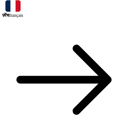
फ़्रेंच
français