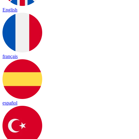
English
français
español