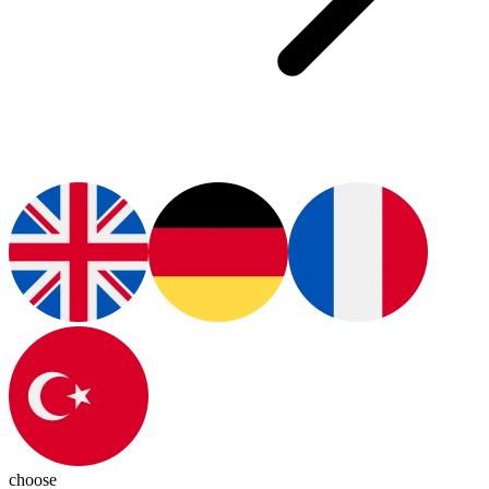
choose