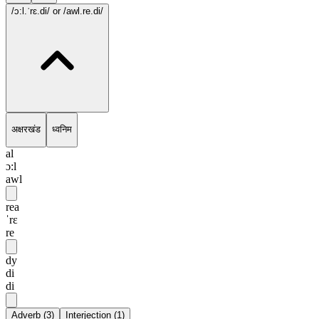
/ɔ:l.ˈrɛ.di/
or /awl.re.di/
अक्षरखंड
ध्वनिम
al
ɔ:l
awl
rea
ˈrɛ
re
dy
di
di
Adverb
(
3
)
Interjection
(
1
)