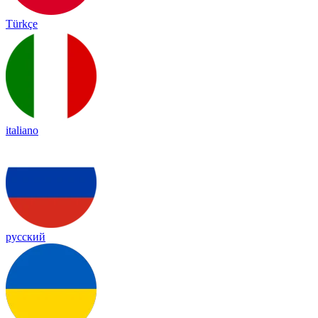
Türkçe
italiano
русский