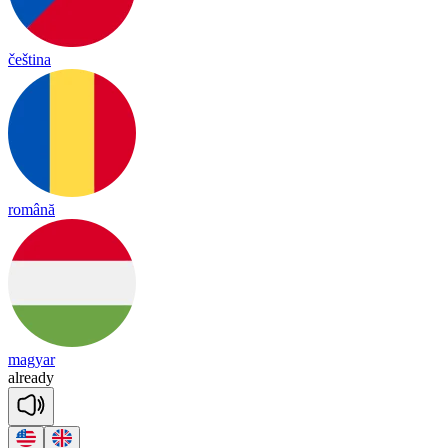
čeština
română
magyar
al
rea
dy