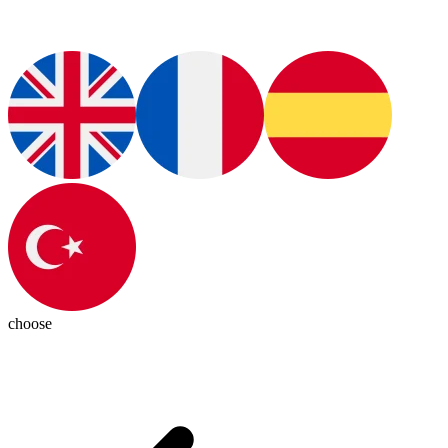
choose