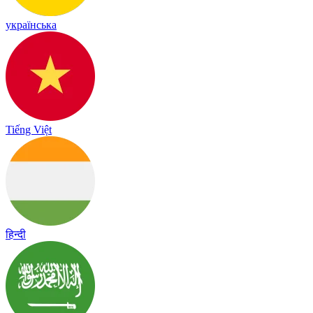
українська
Tiếng Việt
हिन्दी