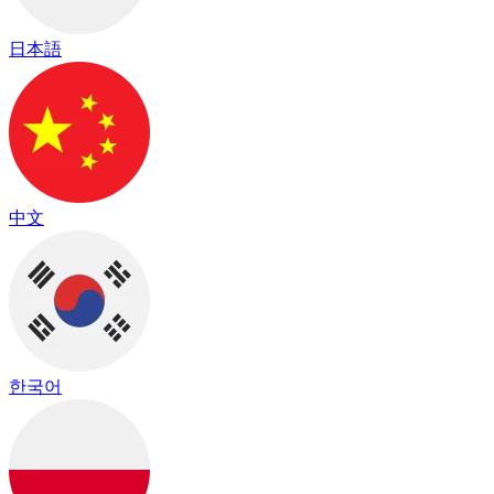
日本語
中文
한국어