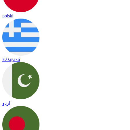
polski
Ελληνικά
اردو