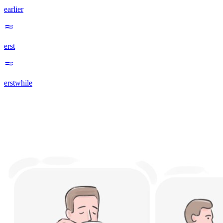
earlier
erst
erstwhile