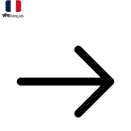
फ़्रेंच
français