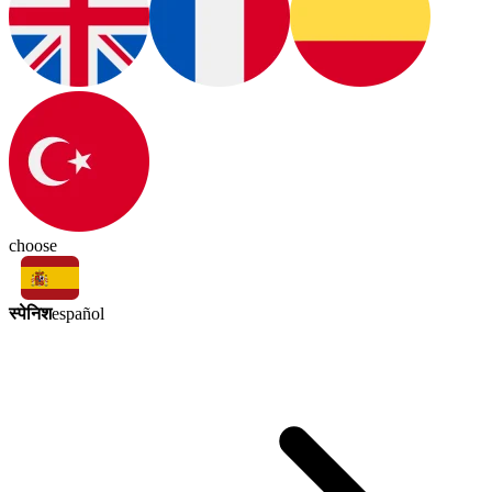
choose
स्पेनिश
español