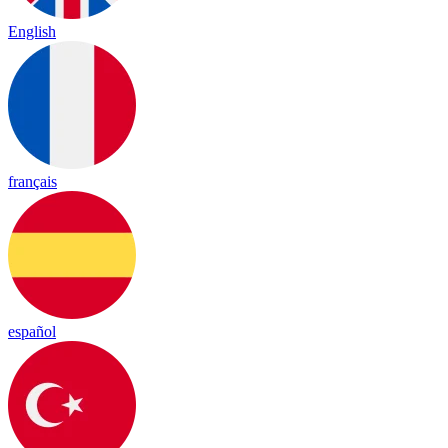
English
français
español