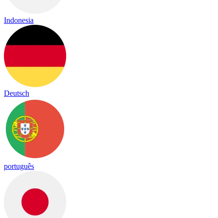
Indonesia
Deutsch
português