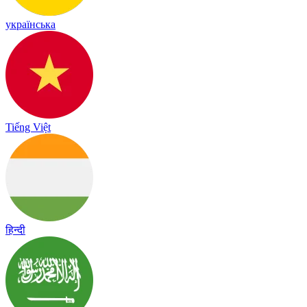
українська
Tiếng Việt
हिन्दी