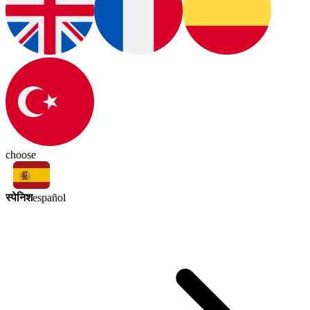
choose
स्पेनिश
español