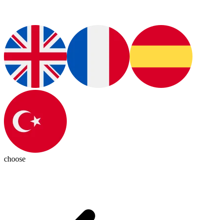
choose