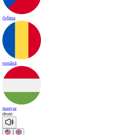
čeština
română
magyar
drum