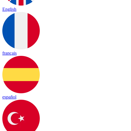
English
français
español