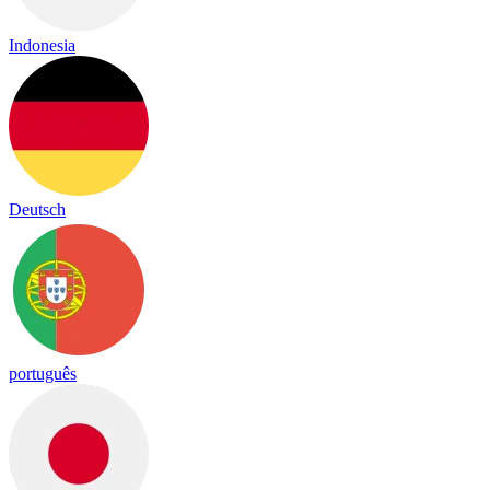
Indonesia
Deutsch
português