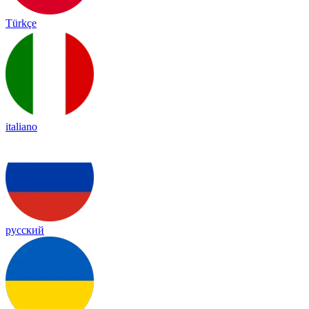
Türkçe
italiano
русский