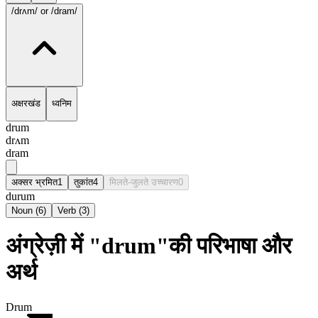
/drʌm/
or /dram/
अक्षरखंड
ध्वनिम
drum
drʌm
dram
अक्सर भ्रमित
1
तुकांत
4
मिलते-जुलते उच्चारण
0
durum
Noun
(
6
)
Verb
(
3
)
अंग्रेज़ी में "drum"की परिभाषा और
अर्थ
Drum