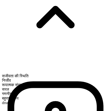
सजीवता की स्थिति
निर्जीव
रूपात्मक संरचना
सरल
गणनीय
बहुवचन रूप
drums