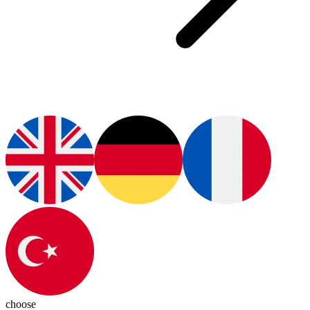
choose