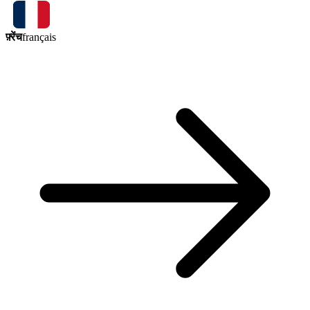
फ़्रेंच
français