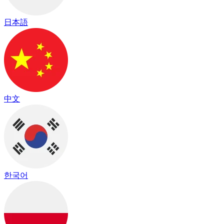
日本語
中文
한국어