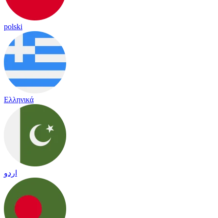
polski
Ελληνικά
اردو