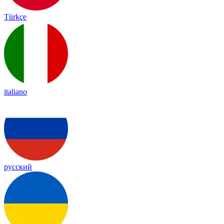
Türkçe
italiano
русский