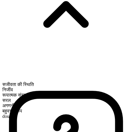
सजीवता की स्थिति
निर्जीव
रूपात्मक संरचना
सरल
अगणनीय
बहुवचन रूप
doughs