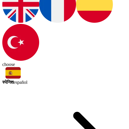
choose
स्पेनिश
español