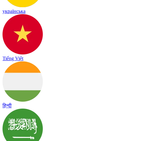
українська
Tiếng Việt
हिन्दी