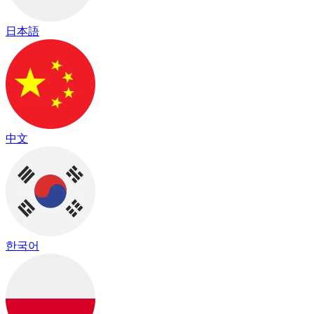
日本語
中文
한국어