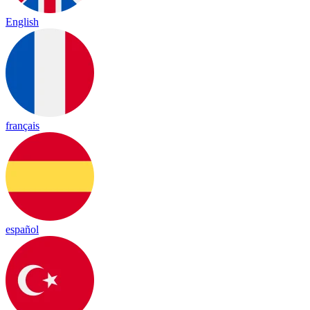
English
français
español