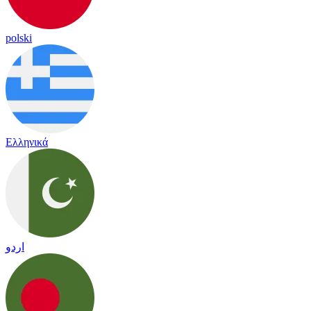
polski
Ελληνικά
اردو