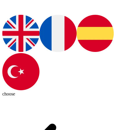
choose