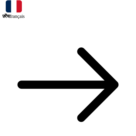
फ़्रेंच
français