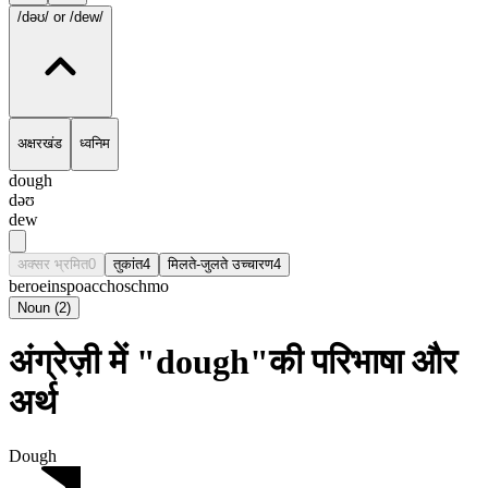
/dəʊ/
or /dew/
अक्षरखंड
ध्वनिम
dough
dəʊ
dew
अक्सर भ्रमित
0
तुकांत
4
मिलते-जुलते उच्चारण
4
beroe
inspo
accho
schmo
Noun
(
2
)
अंग्रेज़ी में "dough"की परिभाषा और
अर्थ
Dough