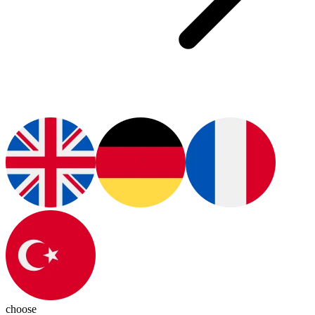
choose