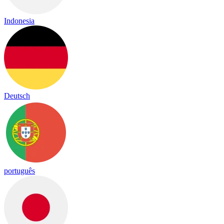
Indonesia
Deutsch
português