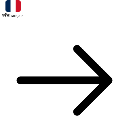
फ़्रेंच
français