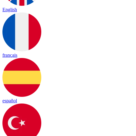
English
français
español