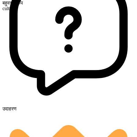
बहुवचन रूप
cultures
उदाहरण