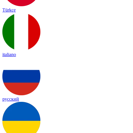
Türkçe
italiano
русский