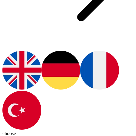
choose