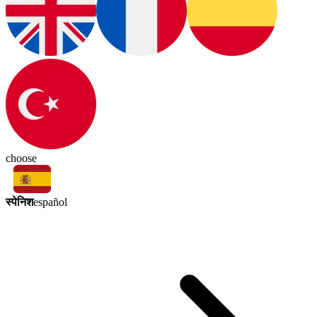
choose
स्पेनिश
español