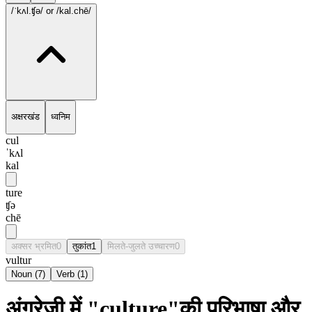
/ˈkʌl.ʧə/
or /kal.chē/
अक्षरखंड
ध्वनिम
cul
ˈkʌl
kal
ture
ʧə
chē
अक्सर भ्रमित
0
तुकांत
1
मिलते-जुलते उच्चारण
0
vultur
Noun
(
7
)
Verb
(
1
)
अंग्रेज़ी में "culture"की परिभाषा और