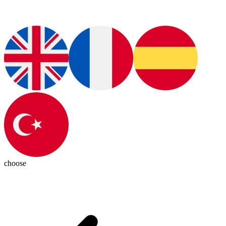
choose