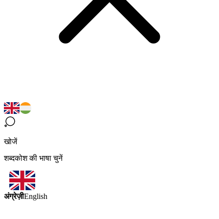
खोजें
शब्दकोश की भाषा चुनें
अंग्रेज़ी
English