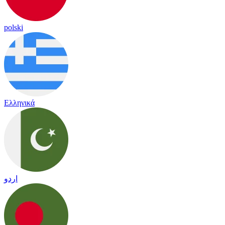
polski
Ελληνικά
اردو