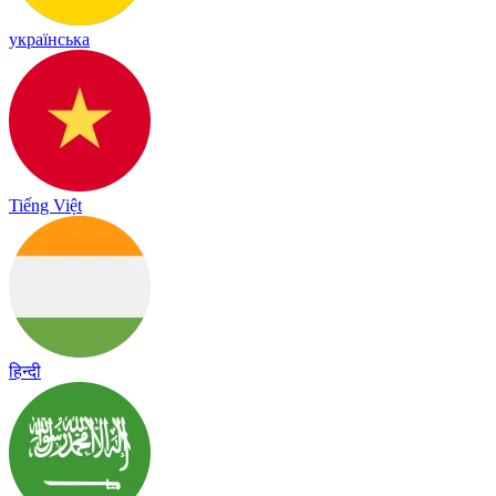
українська
Tiếng Việt
हिन्दी