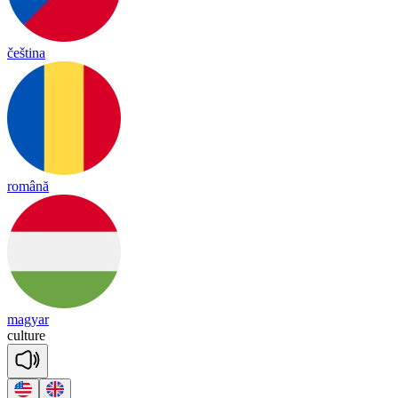
čeština
română
magyar
cul
ture