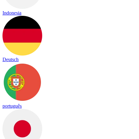
Indonesia
Deutsch
português