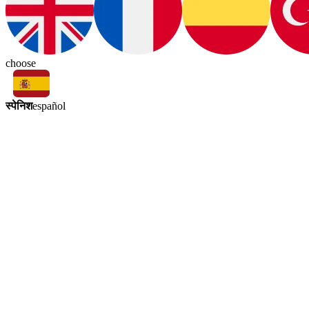
choose
स्पेनिश
español