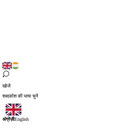
खोजें
शब्दकोश की भाषा चुनें
अंग्रेज़ी
English