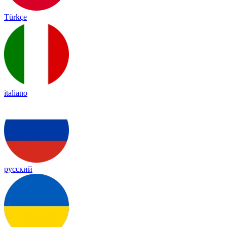
Türkçe
italiano
русский