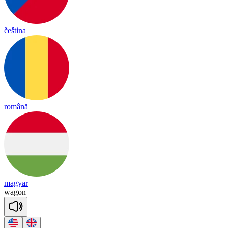
čeština
română
magyar
wa
gon