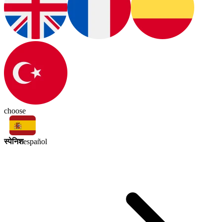
choose
स्पेनिश
español