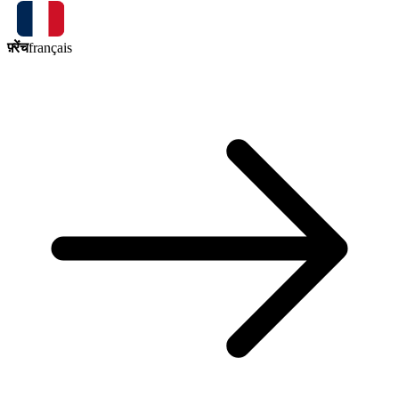
फ़्रेंच
français