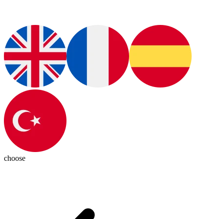
choose