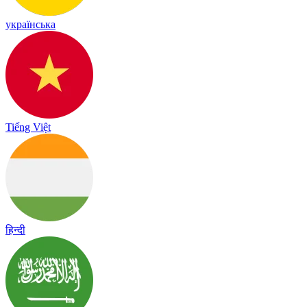
українська
Tiếng Việt
हिन्दी