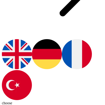
choose