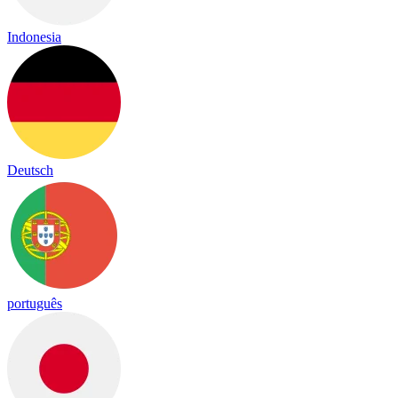
Indonesia
Deutsch
português