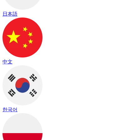
日本語
中文
한국어