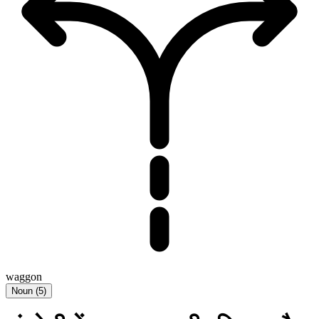
waggon
Noun
(
5
)