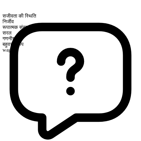
सजीवता की स्थिति
निर्जीव
रूपात्मक संरचना
सरल
गणनीय
बहुवचन रूप
wagons