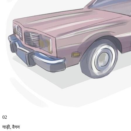
02
गाड़ी
,
वैगन