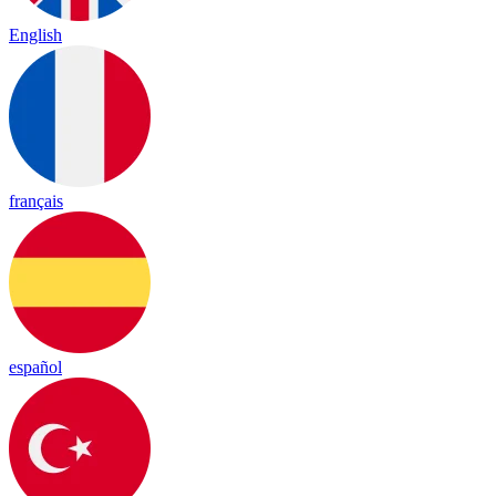
English
français
español