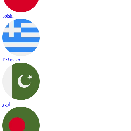
polski
Ελληνικά
اردو