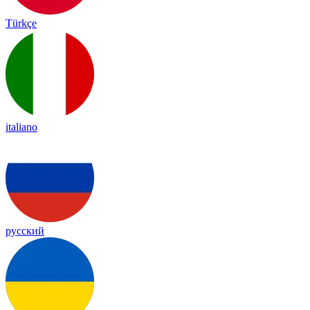
Türkçe
italiano
русский