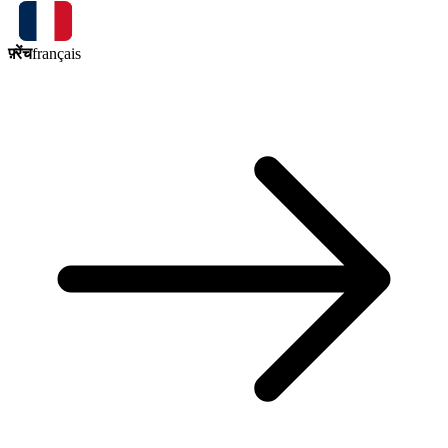
फ़्रेंच
français