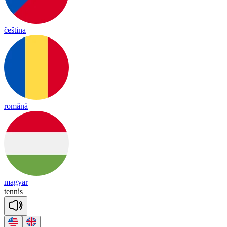
čeština
română
magyar
te
nnis