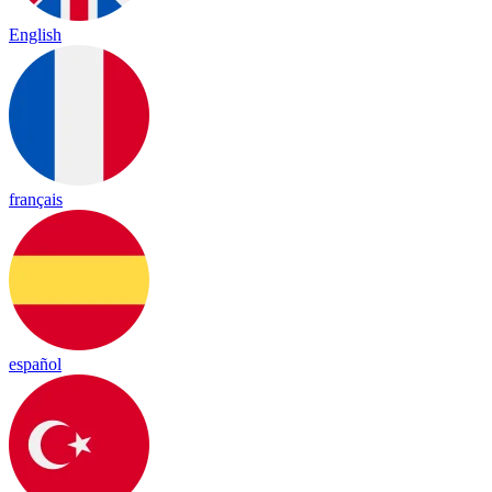
English
français
español