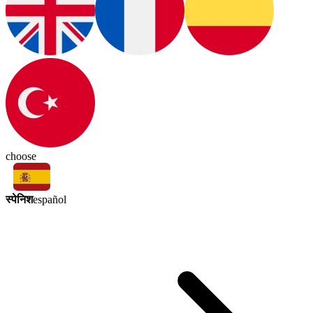
choose
स्पेनिश
español