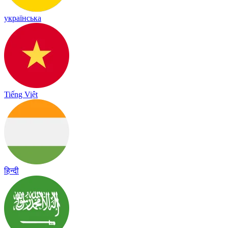
українська
Tiếng Việt
हिन्दी