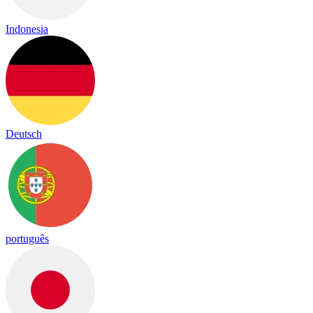
Indonesia
Deutsch
português