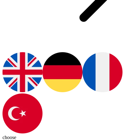
choose