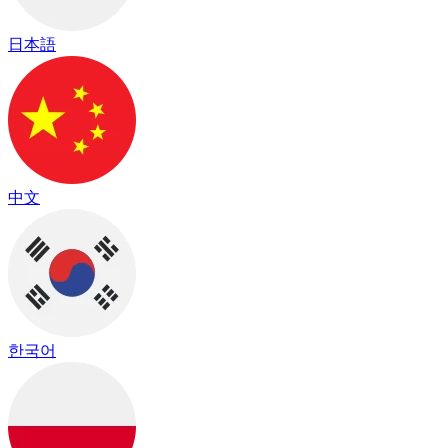
日本語
中文
한국어