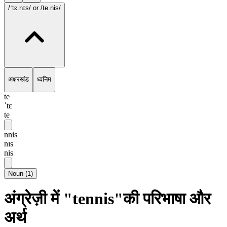
/ˈtɛ.nɪs/
or /te.nis/
अक्षरखंड
ध्वनिम
te
ˈtɛ
te
nnis
nɪs
nis
Noun
(
1
)
अंग्रेज़ी में "tennis"की परिभाषा और
अर्थ