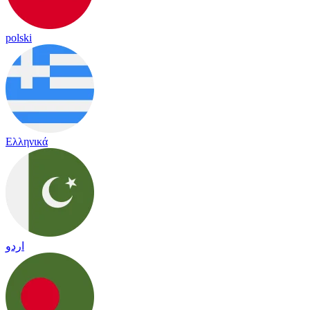
polski
Ελληνικά
اردو