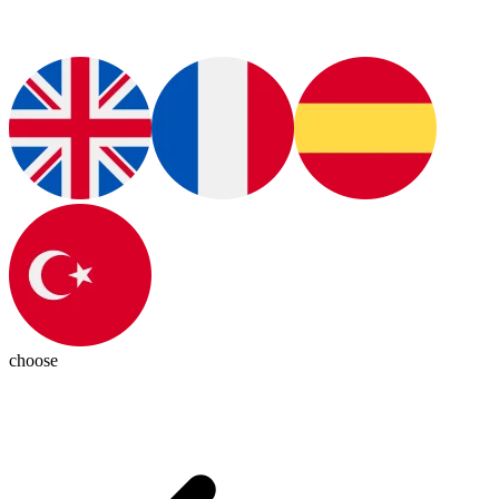
choose