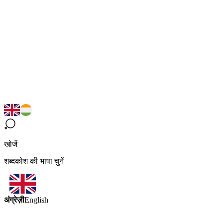
खोजें
शब्दकोश की भाषा चुनें
अंग्रेज़ी
English