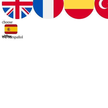
choose
स्पेनिश
español