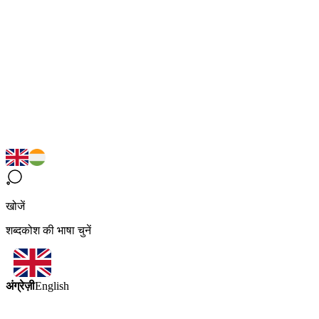
खोजें
शब्दकोश की भाषा चुनें
अंग्रेज़ी
English