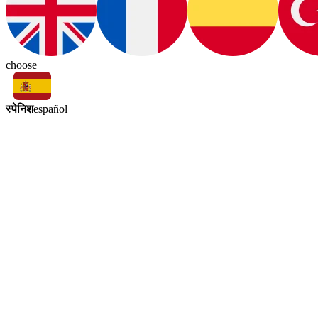
choose
स्पेनिश
español