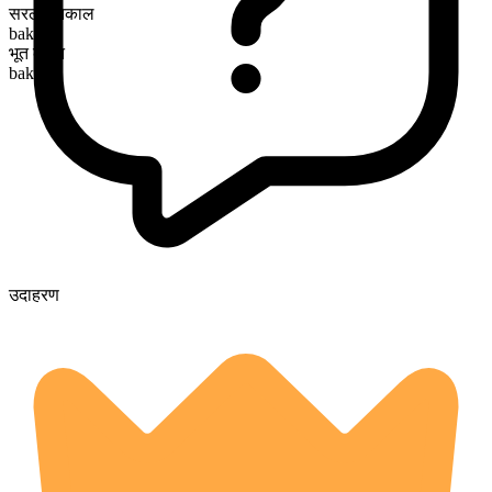
सरल भूतकाल
baked
भूत कृदंत
baked
उदाहरण