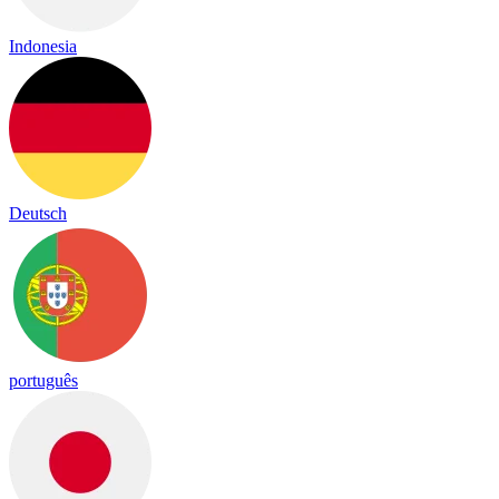
Indonesia
Deutsch
português