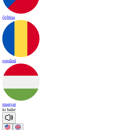
čeština
română
magyar
to
bake