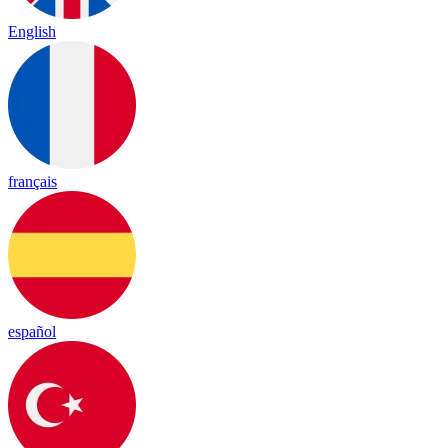
English
français
español