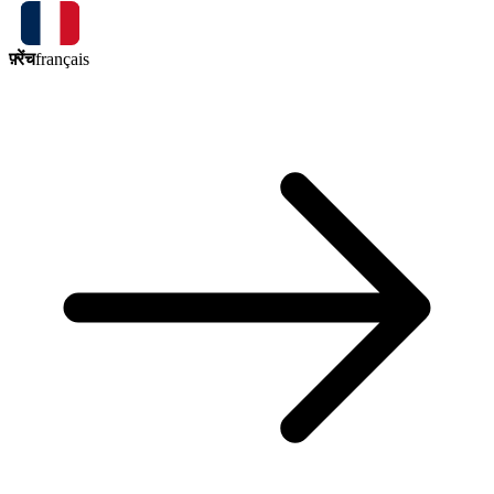
फ़्रेंच
français