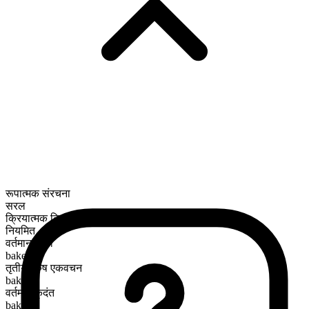
रूपात्मक संरचना
सरल
क्रियात्मक क्रिया
नियमित
वर्तमान काल
bake
तृतीय पुरुष एकवचन
bakes
वर्तमान कृदंत
baking