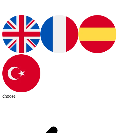
choose