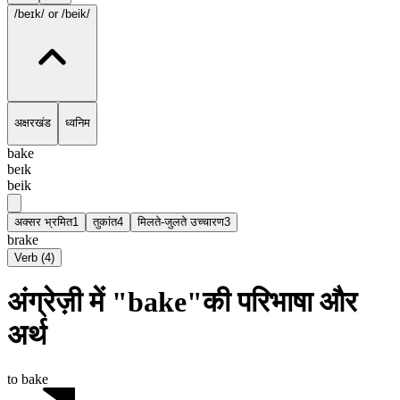
/beɪk/
or /beik/
अक्षरखंड
ध्वनिम
bake
beɪk
beik
अक्सर भ्रमित
1
तुकांत
4
मिलते-जुलते उच्चारण
3
brake
Verb
(
4
)
अंग्रेज़ी में "bake"की परिभाषा और
अर्थ
to bake