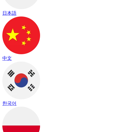
日本語
中文
한국어