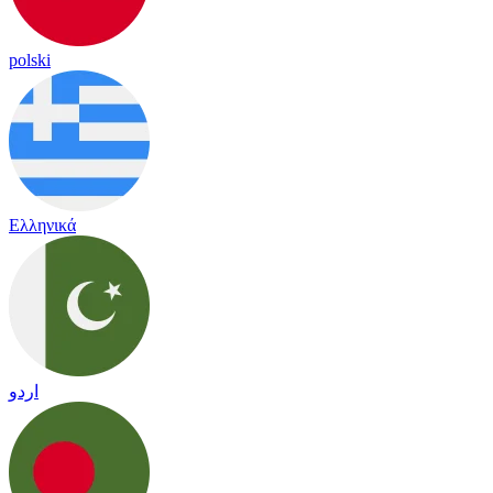
polski
Ελληνικά
اردو