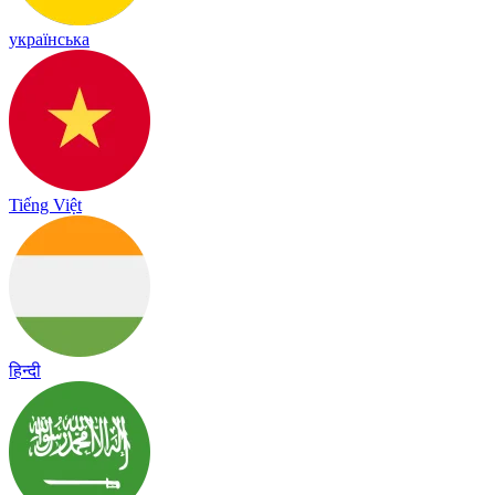
українська
Tiếng Việt
हिन्दी