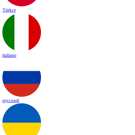
Türkçe
italiano
русский