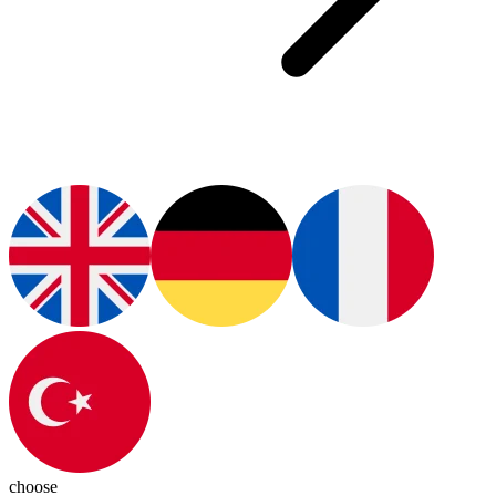
choose