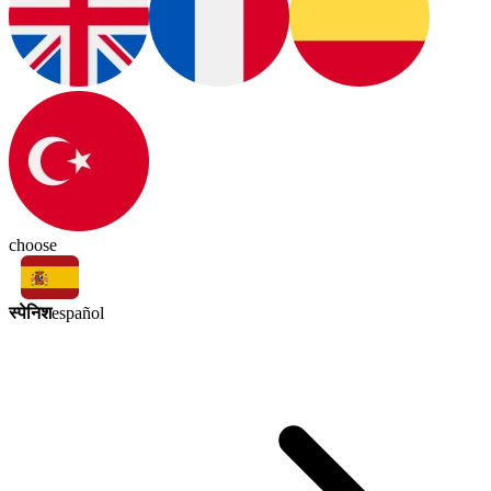
choose
स्पेनिश
español