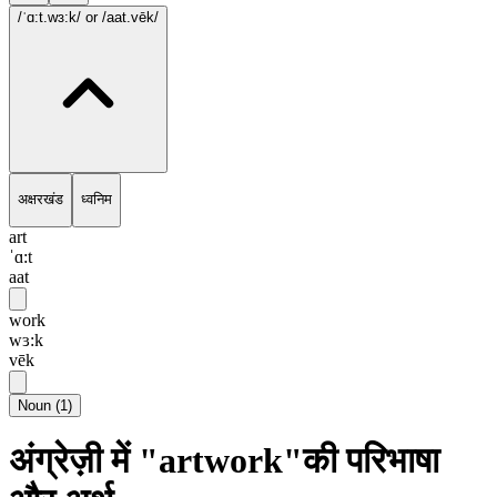
/ˈɑ:t.wɜ:k/
or /aat.vēk/
अक्षरखंड
ध्वनिम
art
ˈɑ:t
aat
work
wɜ:k
vēk
Noun
(
1
)
अंग्रेज़ी में "artwork"की परिभाषा