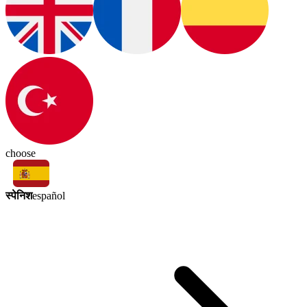
choose
स्पेनिश
español