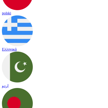
polski
Ελληνικά
اردو