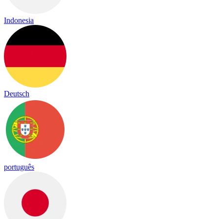
Indonesia
Deutsch
português