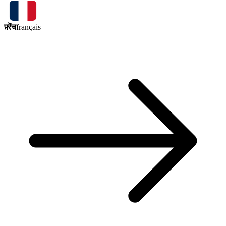
फ़्रेंच
français