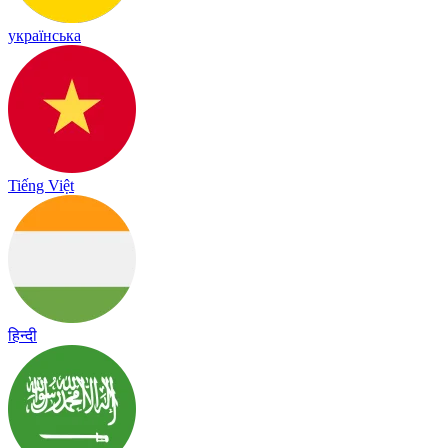
українська
Tiếng Việt
हिन्दी