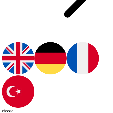
choose