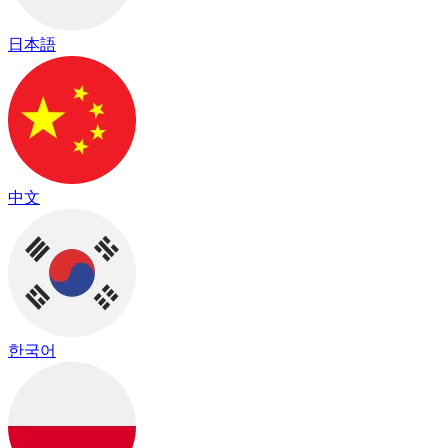
日本語
中文
한국어