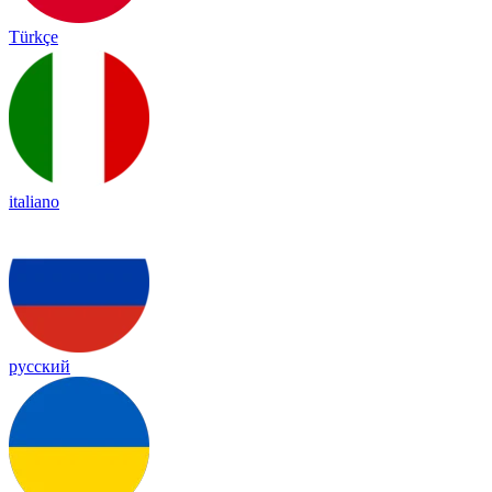
Türkçe
italiano
русский