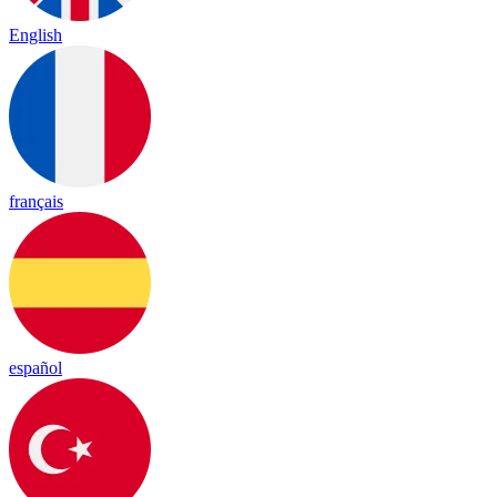
English
français
español