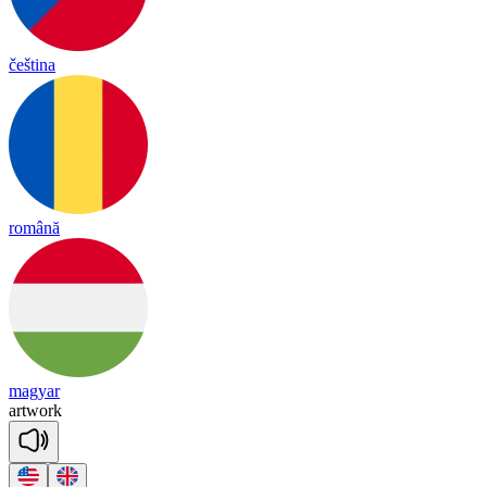
čeština
română
magyar
art
work