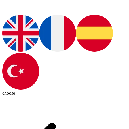
choose