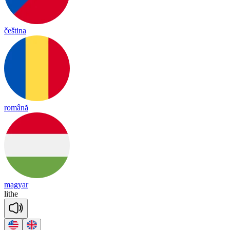
čeština
română
magyar
lithe