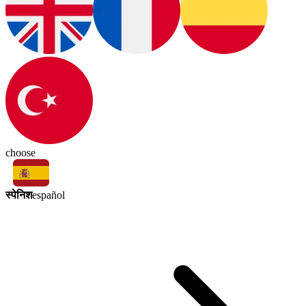
choose
स्पेनिश
español