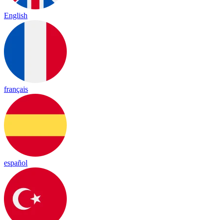
English
français
español