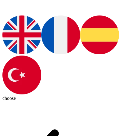
choose