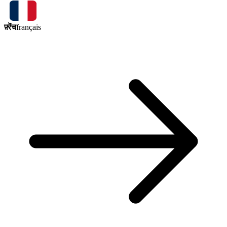
फ़्रेंच
français