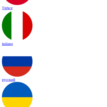
Türkçe
italiano
русский