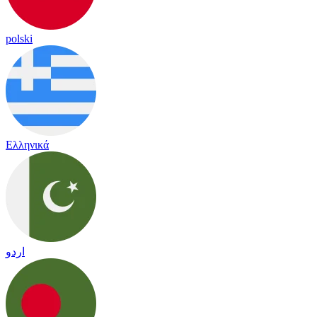
polski
Ελληνικά
اردو