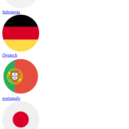
Indonesia
Deutsch
português