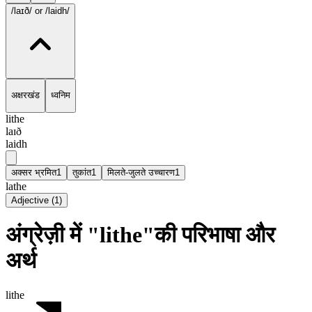
/laɪð/
or /laidh/
अक्षरखंड
ध्वनिम
lithe
laɪð
laidh
अक्सर भ्रमित
1
तुकांत
1
मिलते-जुलते उच्चारण
1
lathe
Adjective
(
1
)
अंग्रेज़ी में "lithe"की परिभाषा और
अर्थ
lithe