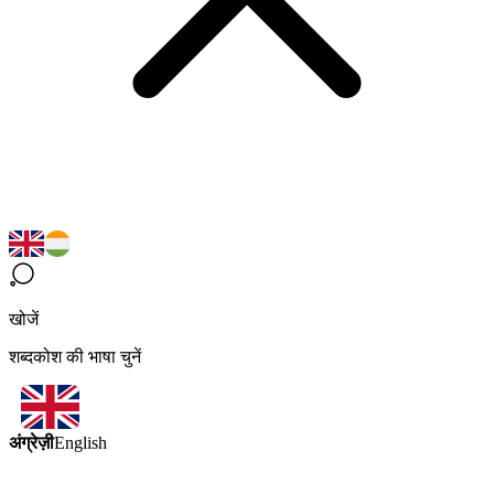
खोजें
शब्दकोश की भाषा चुनें
अंग्रेज़ी
English