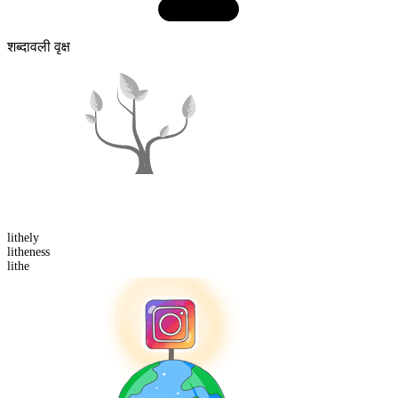
शब्दावली वृक्ष
lithe
ly
lithe
ness
lithe