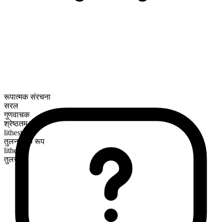
रूपात्मक संरचना
सरल
गुणवाचक
श्रेष्ठतम रूप
lithest
तुलनात्मक रूप
lither
तुलनीय