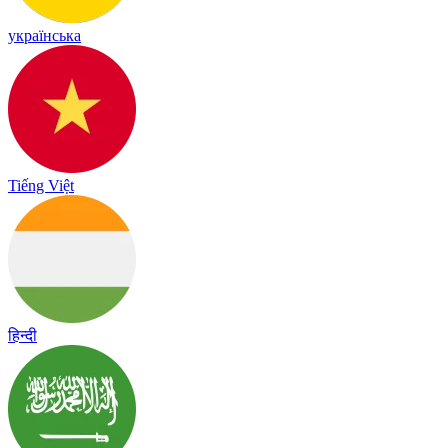
українська
Tiếng Việt
हिन्दी