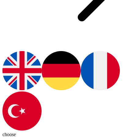
choose