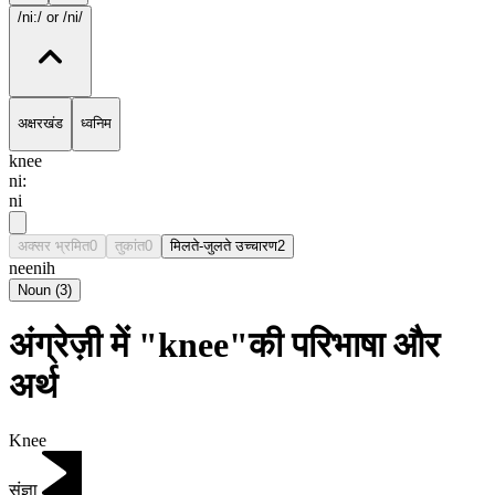
/ni:/
or /ni/
अक्षरखंड
ध्वनिम
knee
ni:
ni
अक्सर भ्रमित
0
तुकांत
0
मिलते-जुलते उच्चारण
2
nee
nih
Noun
(
3
)
अंग्रेज़ी में "knee"की परिभाषा और
अर्थ
Knee
संज्ञा