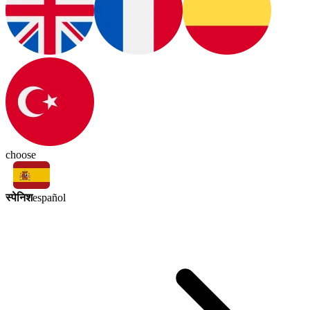
choose
स्पेनिश
español