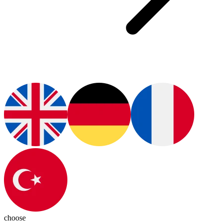
choose