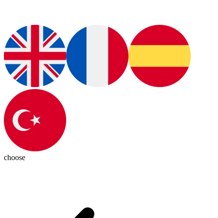
choose