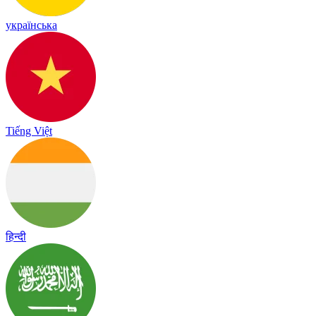
українська
Tiếng Việt
हिन्दी