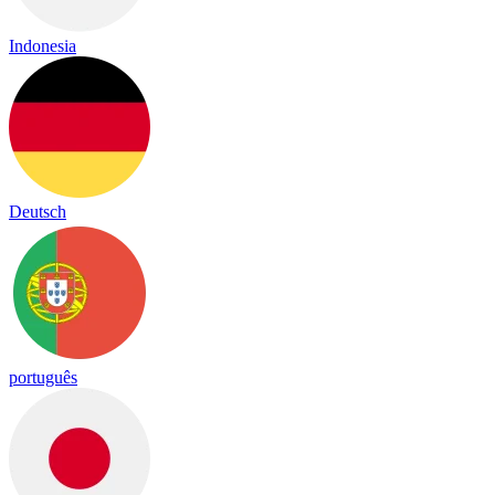
Indonesia
Deutsch
português