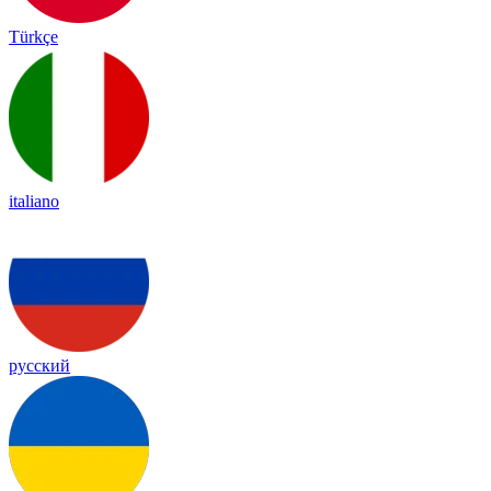
Türkçe
italiano
русский