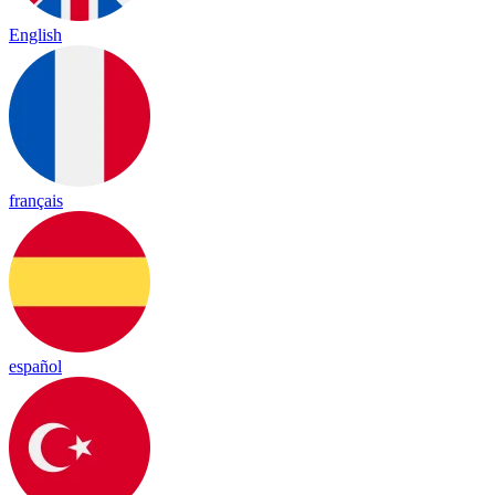
English
français
español