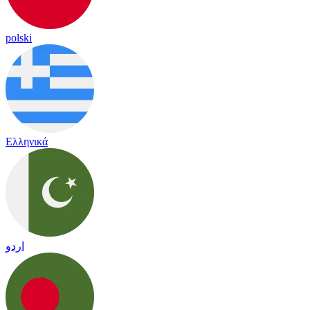
polski
Ελληνικά
اردو