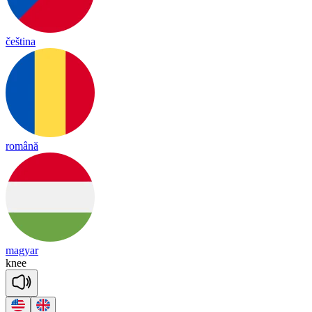
čeština
română
magyar
knee