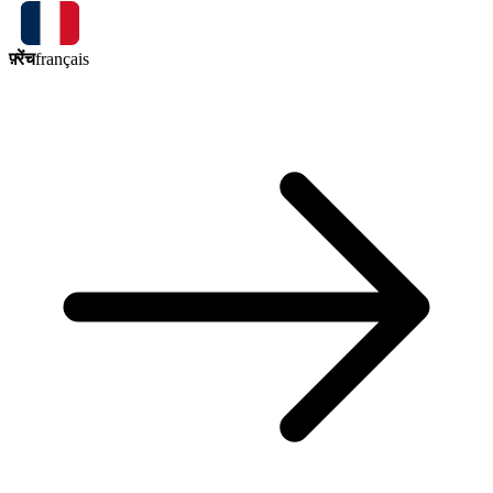
फ़्रेंच
français