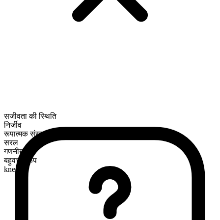
सजीवता की स्थिति
निर्जीव
रूपात्मक संरचना
सरल
गणनीय
बहुवचन रूप
knees