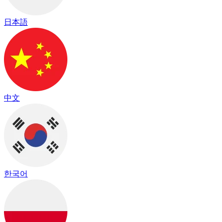
日本語
中文
한국어