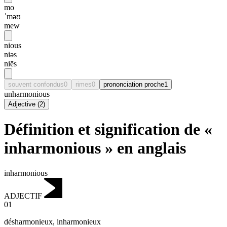
mo
ˈməʊ
mew
nious
niəs
niēs
souvent confondus
0
rimes
0
prononciation proche
1
unharmonious
Adjective
(
2
)
Définition et signification de «
inharmonious » en anglais
inharmonious
ADJECTIF
01
désharmonieux
,
inharmonieux