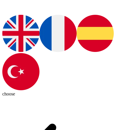
choose