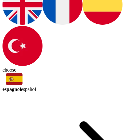
choose
espagnol
español