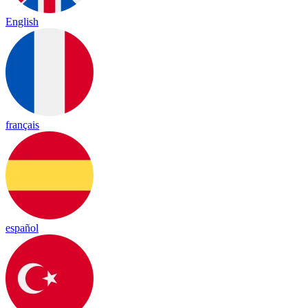
English
français
español