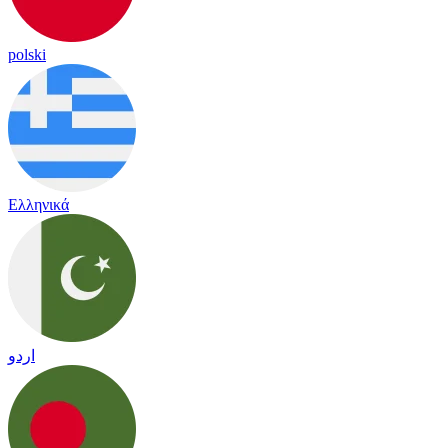
polski
Ελληνικά
اردو