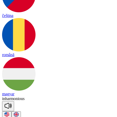
čeština
română
magyar
in
har
mo
nious