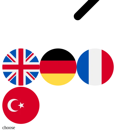
choose