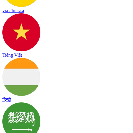
українська
Tiếng Việt
हिन्दी