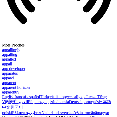
Mots Proches
appallingly
appalling
appalled
appall
app developer
apparatus
apparel
apparent
apparent horizon
apparently
English
français
español
Türkçe
italiano
русский
українська
Tiếng
Việt
हिन्दी
العربية
Filipino
فارسی
Indonesia
Deutsch
português
日本語
中文
한국어
polski
Ελληνικά
اردو
বাংলা
Nederlands
svenska
čeština
română
magyar