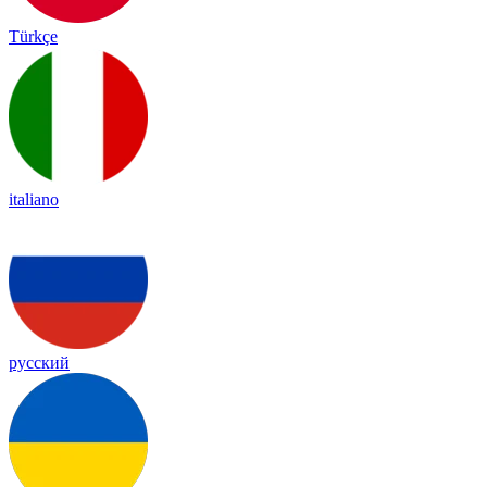
Türkçe
italiano
русский