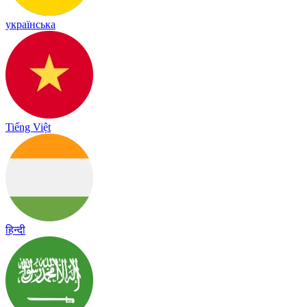
українська
Tiếng Việt
हिन्दी