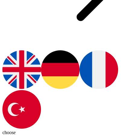
choose