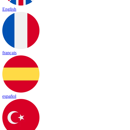
English
français
español