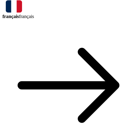
français
français