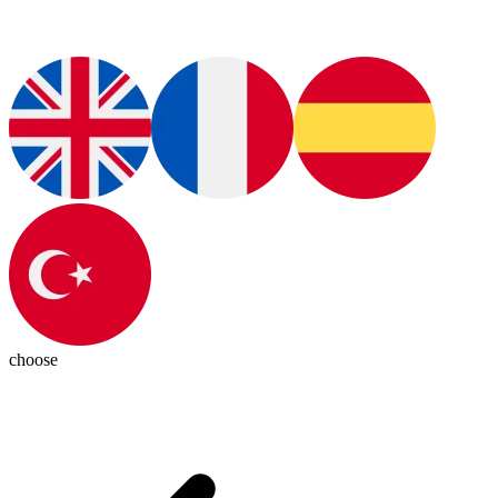
choose