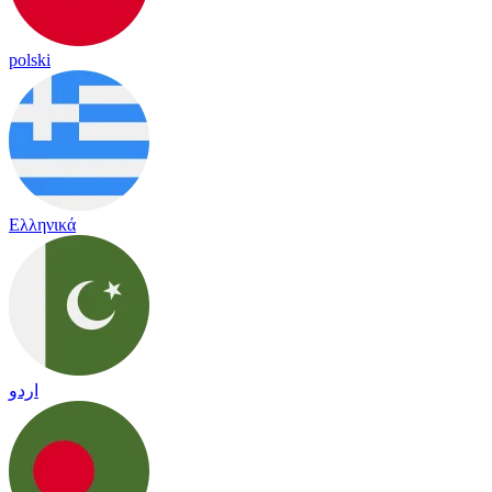
polski
Ελληνικά
اردو