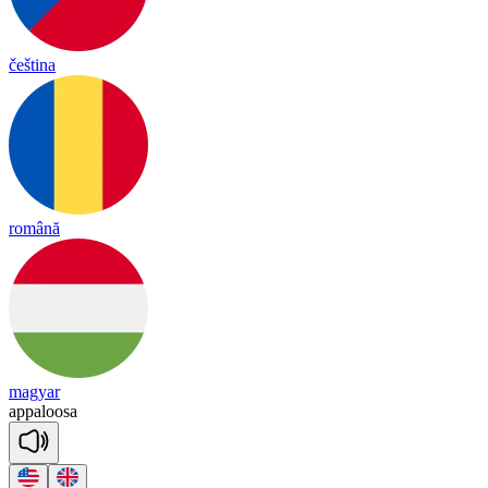
čeština
română
magyar
a
ppa
loo
sa