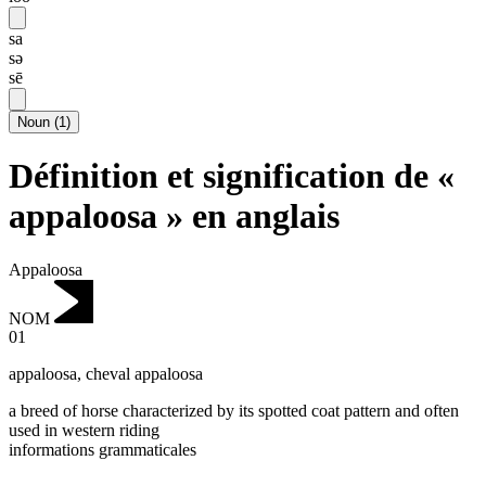
sa
sə
sē
Noun
(
1
)
Définition et signification de «
appaloosa » en anglais
Appaloosa
NOM
01
appaloosa
,
cheval appaloosa
a breed of horse characterized by its spotted coat pattern and often
used in western riding
informations grammaticales