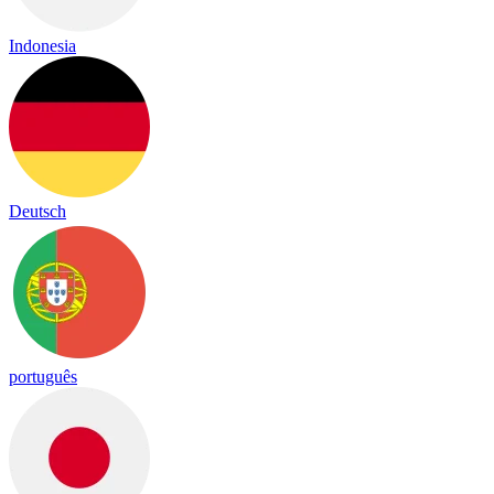
Indonesia
Deutsch
português