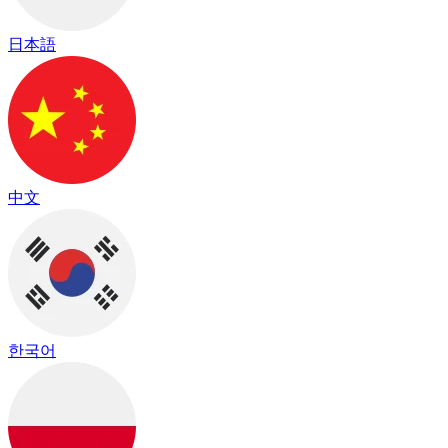
日本語
中文
한국어