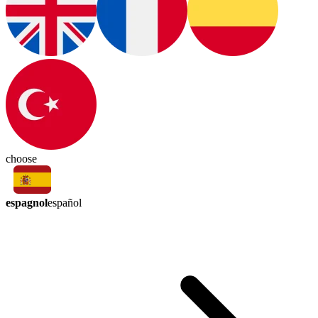
choose
espagnol
español