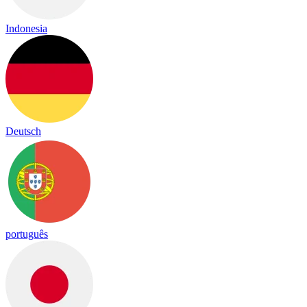
Indonesia
Deutsch
português