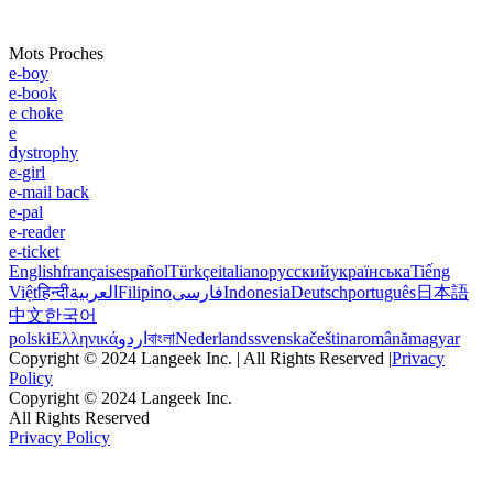
Mots Proches
e-boy
e-book
e choke
e
dystrophy
e-girl
e-mail back
e-pal
e-reader
e-ticket
English
français
español
Türkçe
italiano
русский
українська
Tiếng
Việt
हिन्दी
العربية
Filipino
فارسی
Indonesia
Deutsch
português
日本語
中文
한국어
polski
Ελληνικά
اردو
বাংলা
Nederlands
svenska
čeština
română
magyar
Copyright © 2024 Langeek Inc. | All Rights Reserved |
Privacy
Policy
Copyright © 2024 Langeek Inc.
All Rights Reserved
Privacy Policy