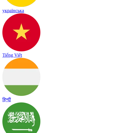
українська
Tiếng Việt
हिन्दी