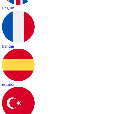
English
français
español