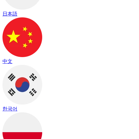
日本語
中文
한국어