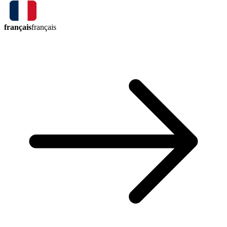
français
français