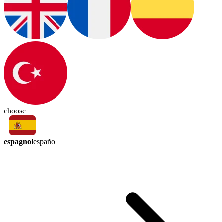
choose
espagnol
español