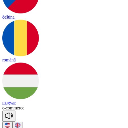
čeština
română
magyar
e
-
co
mmerce