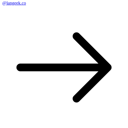
@langeek.co