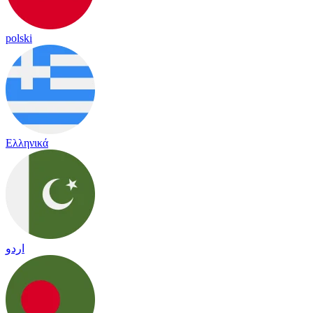
polski
Ελληνικά
اردو