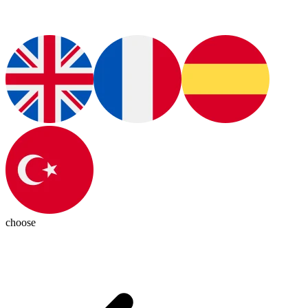
choose