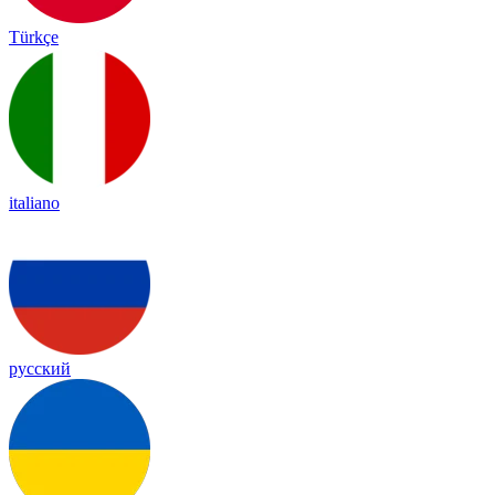
Türkçe
italiano
русский