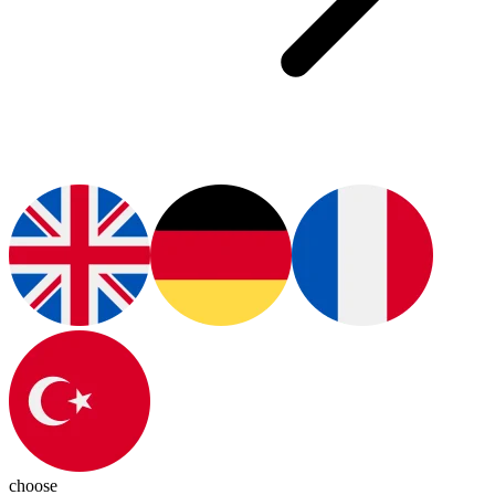
choose