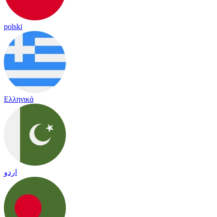
polski
Ελληνικά
اردو