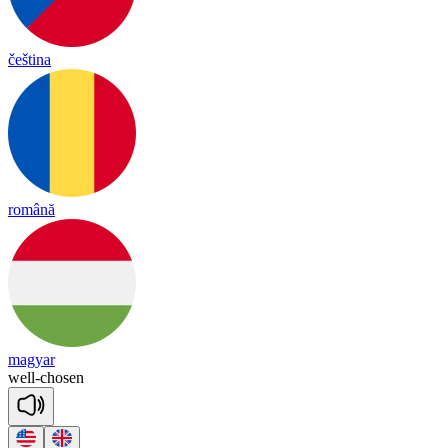
čeština
română
magyar
well
-
chosen