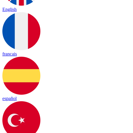
English
français
español