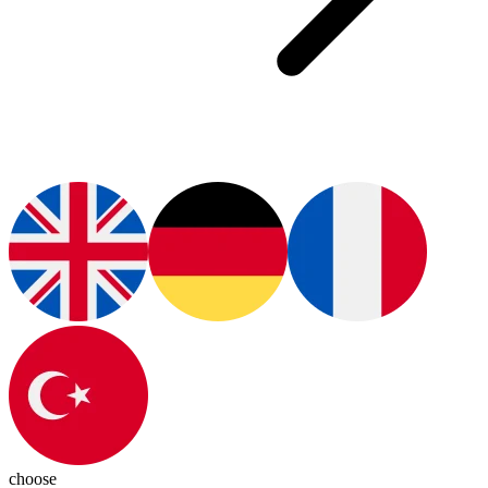
choose