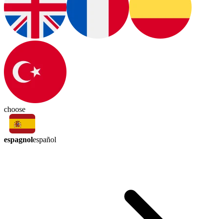
choose
espagnol
español