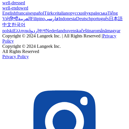
well-dressed
well-endowed
English
français
español
Türkçe
italiano
русский
українська
Tiếng
Việt
हिन्दी
العربية
Filipino
فارسی
Indonesia
Deutsch
português
日本語
中文
한국어
polski
Ελληνικά
اردو
বাংলা
Nederlands
svenska
čeština
română
magyar
Copyright © 2024 Langeek Inc. | All Rights Reserved |
Privacy
Policy
Copyright © 2024 Langeek Inc.
All Rights Reserved
Privacy Policy