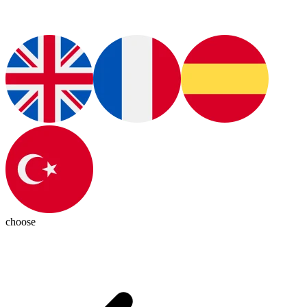
choose