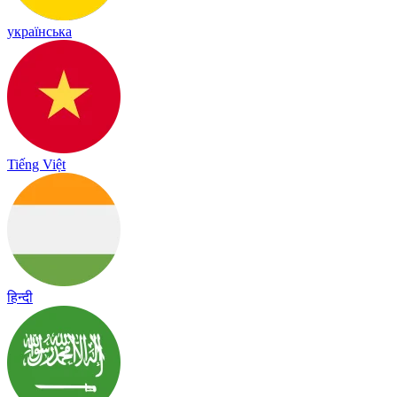
українська
Tiếng Việt
हिन्दी