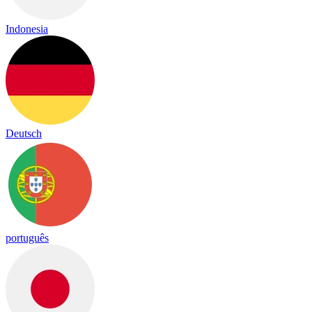
Indonesia
Deutsch
português