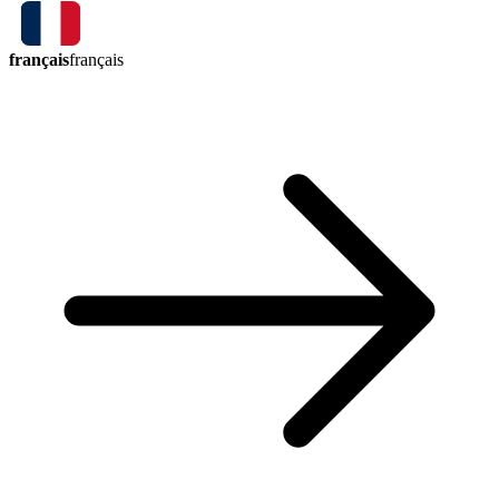
français
français