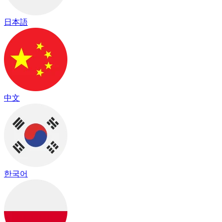
日本語
中文
한국어