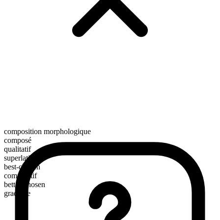
composition morphologique
composé
qualitatif
superlatif
best-chosen
comparatif
better-chosen
gradable