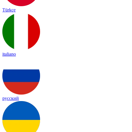
Türkçe
italiano
русский