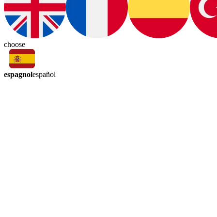
choose
espagnol
español