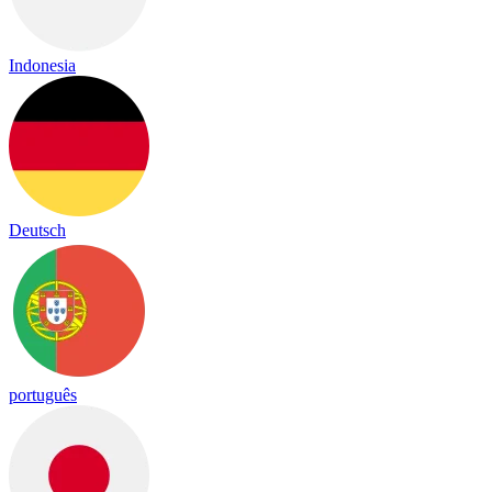
Indonesia
Deutsch
português