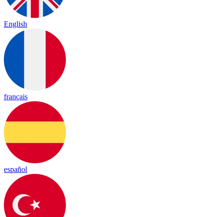
English
français
español