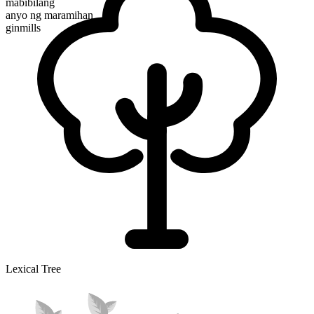
mabibilang
anyo ng maramihan
ginmills
Lexical Tree