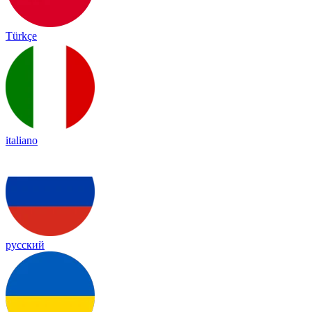
Türkçe
italiano
русский