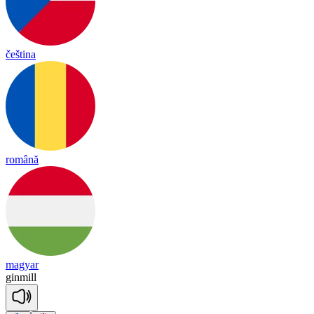
čeština
română
magyar
gin
mill