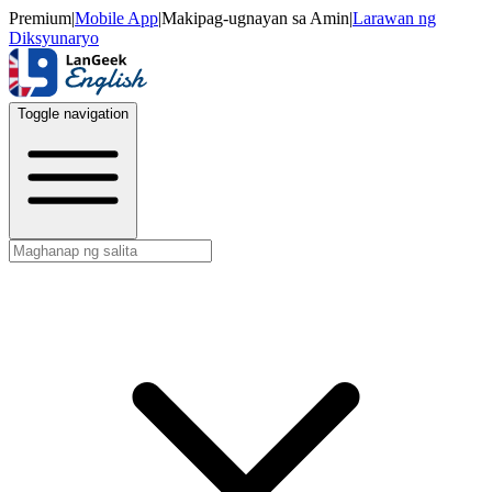
Premium
|
Mobile App
|
Makipag-ugnayan sa Amin
|
Larawan ng
Diksyunaryo
Toggle navigation