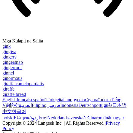
Mga Kalapit na Salita
gink
gingiva
gingery
gingersnap
gingerroot
ginnel
ginormous
giraffa camelopardalis
giraffe
giraffe bread
English
français
español
Türkçe
italiano
русский
українська
Tiếng
Việt
हिन्दी
العربية
Filipino
فارسی
Indonesia
Deutsch
português
日本語
中文
한국어
polski
Ελληνικά
اردو
বাংলা
Nederlands
svenska
čeština
română
magyar
Copyright © 2024 Langeek Inc. | All Rights Reserved |
Privacy
Policy