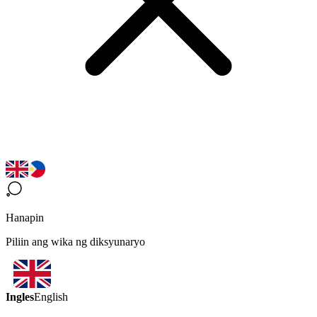
Hanapin
Piliin ang wika ng diksyunaryo
Ingles
English