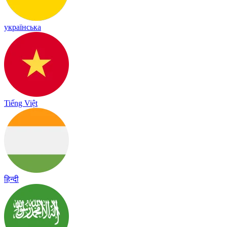
українська
Tiếng Việt
हिन्दी