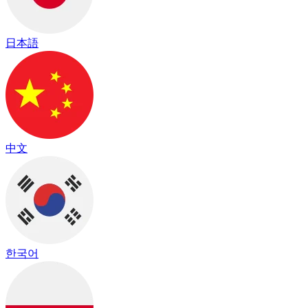
日本語
中文
한국어