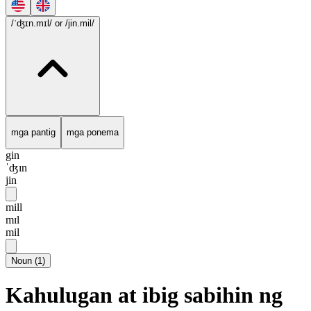
/ˈʤɪn.mɪl/
or /jin.mil/
mga pantig
mga ponema
gin
ˈʤɪn
jin
mill
mɪl
mil
Noun
(
1
)
Kahulugan at ibig sabihin ng