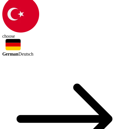
choose
German
Deutsch