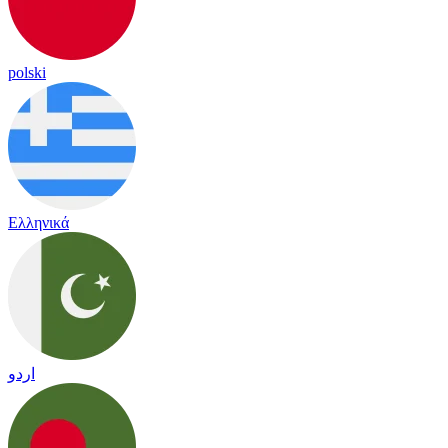
polski
Ελληνικά
اردو