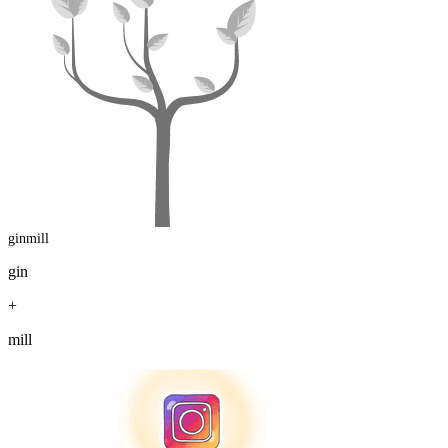
ginmill
gin
+
mill