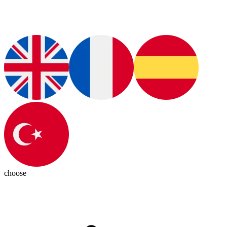
choose