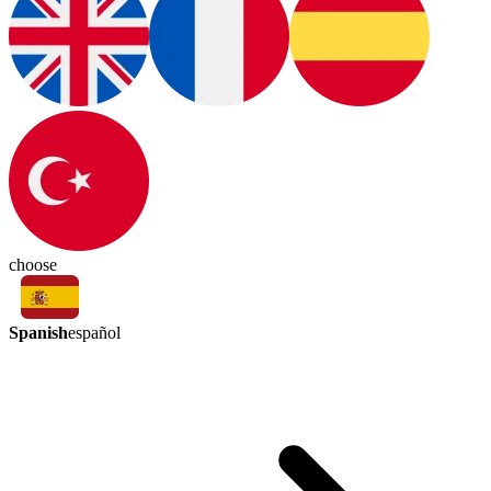
choose
Spanish
español