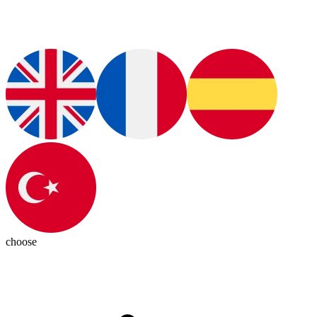
choose