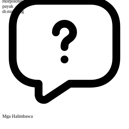
morpolohikal na kayarian
payak
di-mabilang
Mga Halimbawa