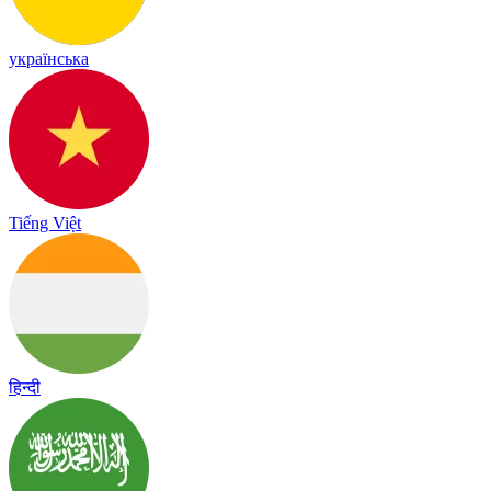
українська
Tiếng Việt
हिन्दी