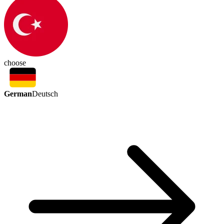
choose
German
Deutsch