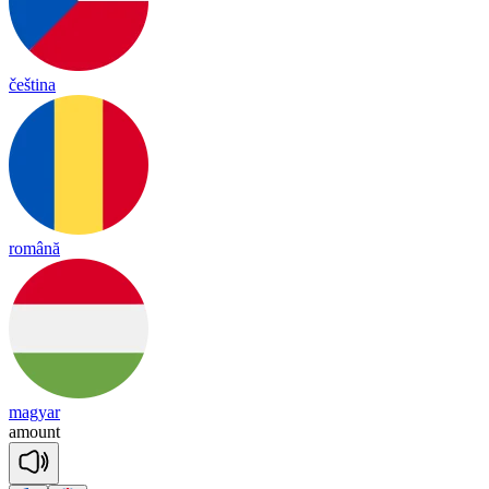
čeština
română
magyar
a
mount