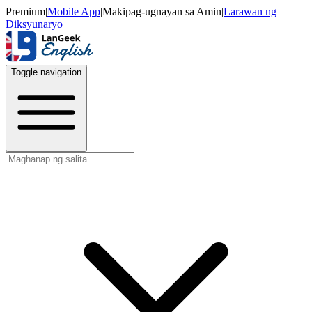
Premium
|
Mobile App
|
Makipag-ugnayan sa Amin
|
Larawan ng
Diksyunaryo
Toggle navigation