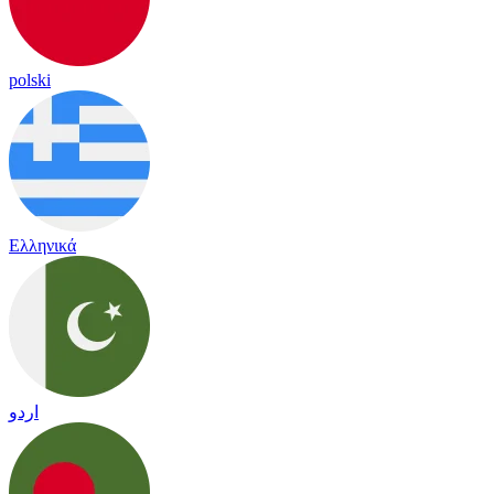
polski
Ελληνικά
اردو