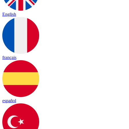
English
français
español