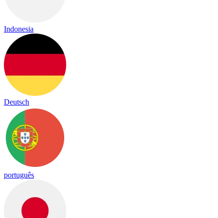
Indonesia
Deutsch
português