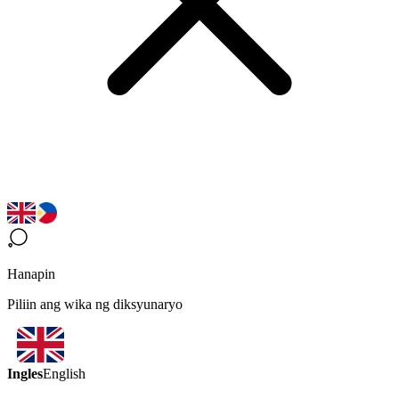
Hanapin
Piliin ang wika ng diksyunaryo
Ingles
English