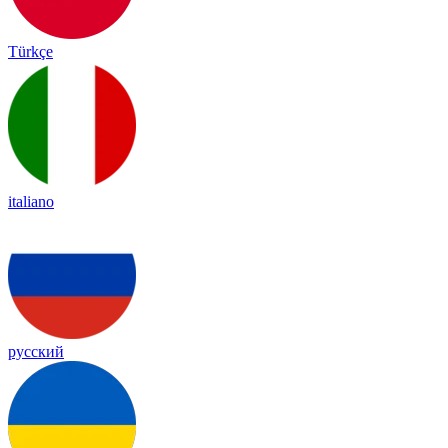
Türkçe
italiano
русский