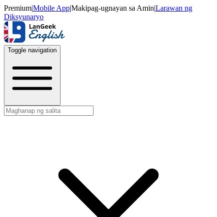
Premium
|
Mobile App
|
Makipag-ugnayan sa Amin
|
Larawan ng
Diksyunaryo
Toggle navigation