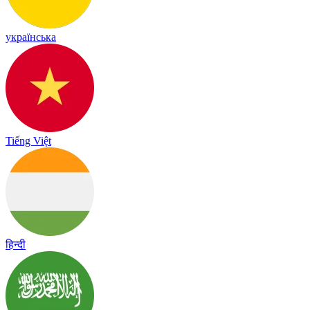
українська
Tiếng Việt
हिन्दी