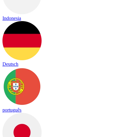
Indonesia
Deutsch
português