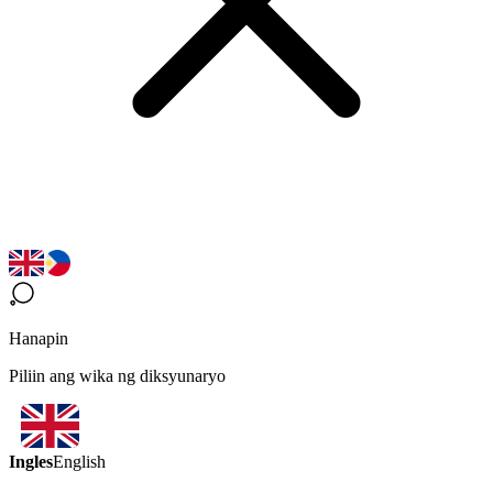
Hanapin
Piliin ang wika ng diksyunaryo
Ingles
English