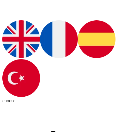
choose