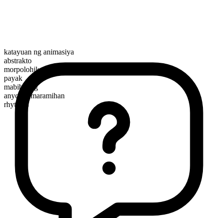
katayuan ng animasiya
abstrakto
morpolohikal na kayarian
payak
mabibilang
anyo ng maramihan
rhythms