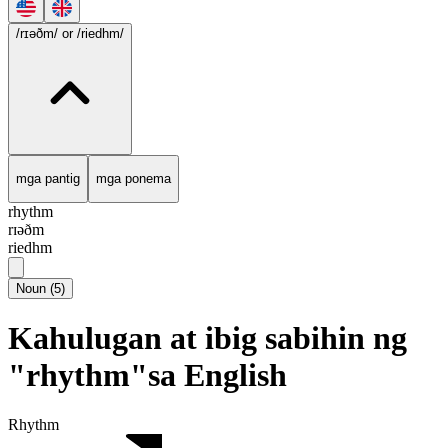
/rɪəðm/
or /riedhm/
mga pantig
mga ponema
rhythm
rɪəðm
riedhm
Noun
(
5
)
Kahulugan at ibig sabihin ng
"rhythm"sa English
Rhythm