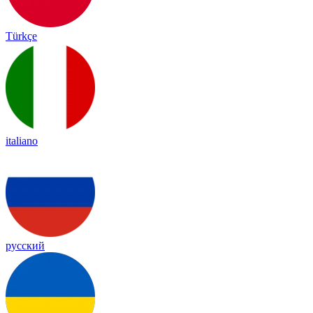
Türkçe
italiano
русский