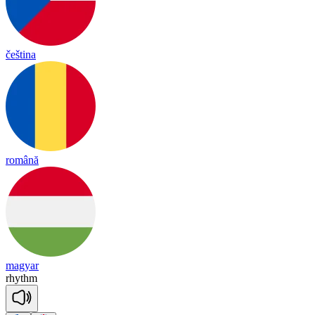
čeština
română
magyar
rhythm