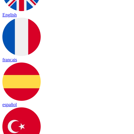
English
français
español