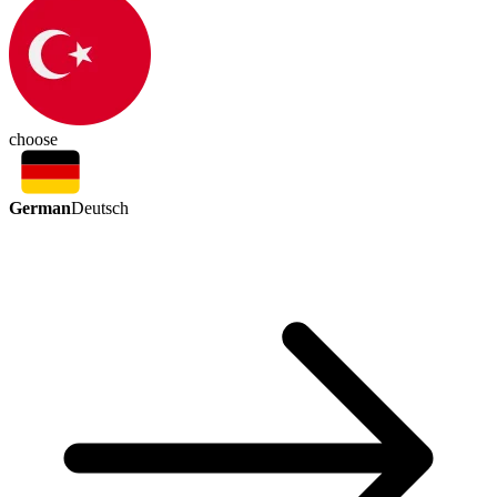
choose
German
Deutsch