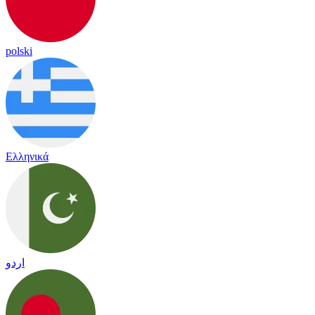
polski
Ελληνικά
اردو