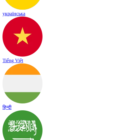
українська
Tiếng Việt
हिन्दी