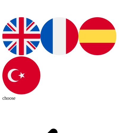
choose