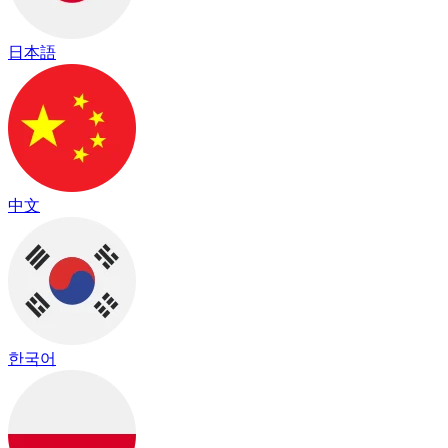
日本語
中文
한국어