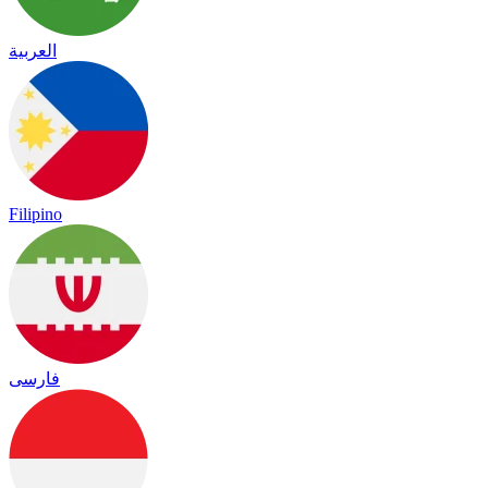
العربية
Filipino
فارسی