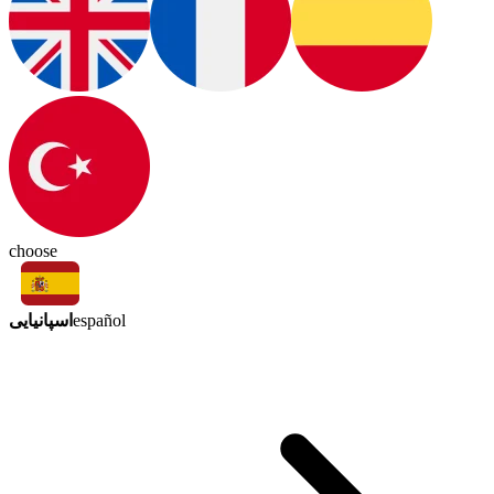
choose
اسپانیایی
español