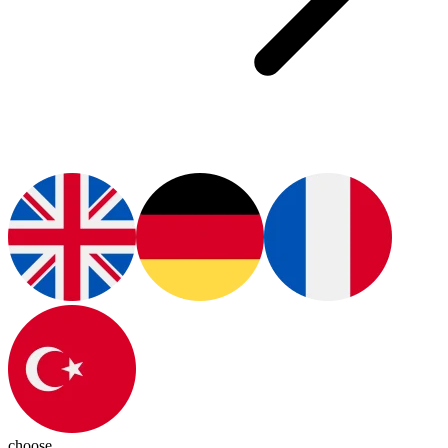
choose