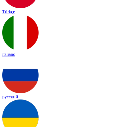
Türkçe
italiano
русский