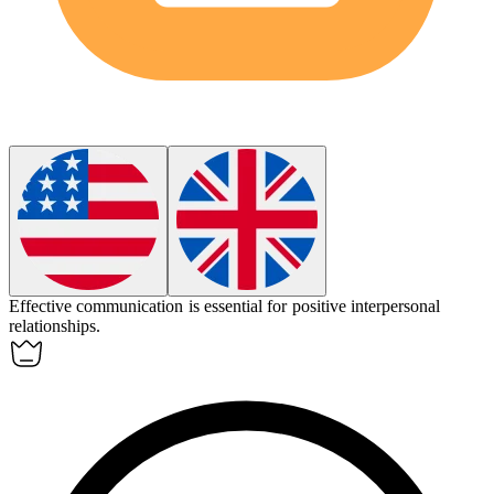
Effective communication is essential for positive
interpersonal
relationships.