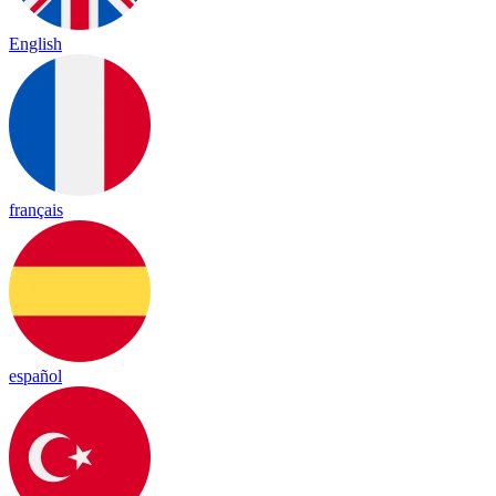
English
français
español