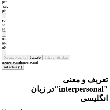
per
ˈpɜ:
pē
so
sə
sē
nal
nəl
nēl
0
واژه‌های مشابه
2
قافیه‌ها
0
هم‌آواهای نزدیک
nonpersonal
impersonal
Adjective
(
1
)
تعریف و معنی
"interpersonal"در زبان
انگلیسی