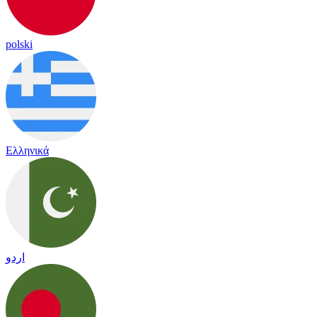
polski
Ελληνικά
اردو