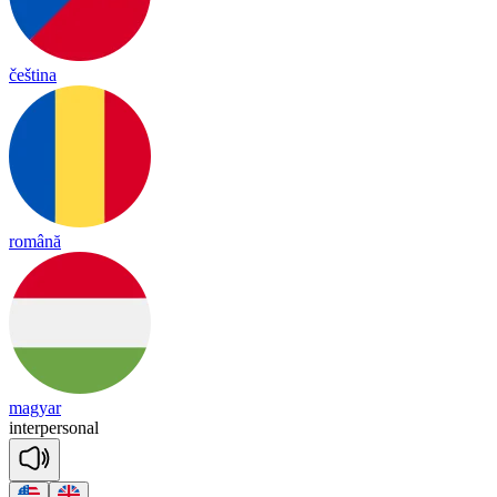
čeština
română
magyar
in
ter
per
so
nal