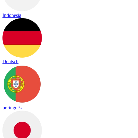
Indonesia
Deutsch
português