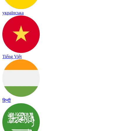
українська
Tiếng Việt
हिन्दी