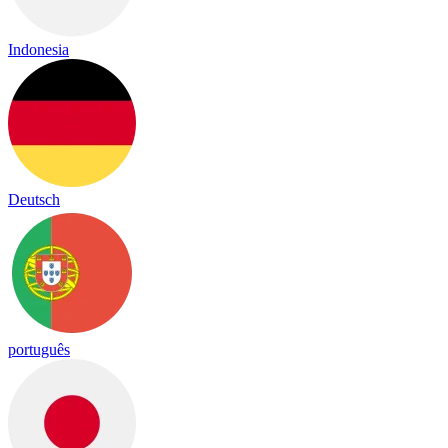
Indonesia
Deutsch
português