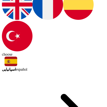
choose
اسپانیایی
español