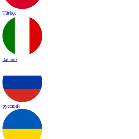
Türkçe
italiano
русский