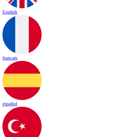
English
français
español