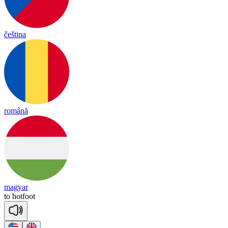
čeština
română
magyar
to
hot
foot