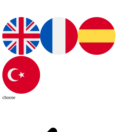
choose