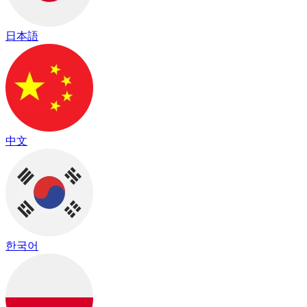
日本語
中文
한국어