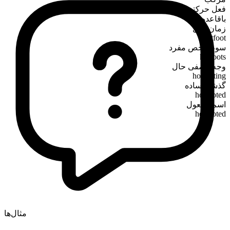
فعل حرکتی
باقاعده
زمان حال
hotfoot
سوم‌شخص مفرد
hotfoots
وجه وصفی حال
hotfooting
گذشته ساده
hotfooted
اسم مفعول
hotfooted
مثال‌ها