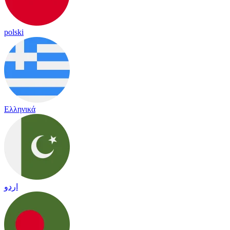
polski
Ελληνικά
اردو