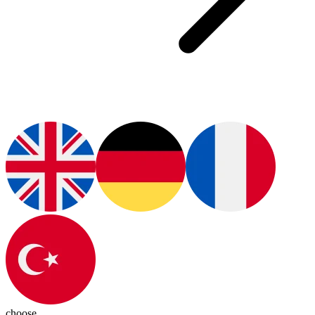
choose